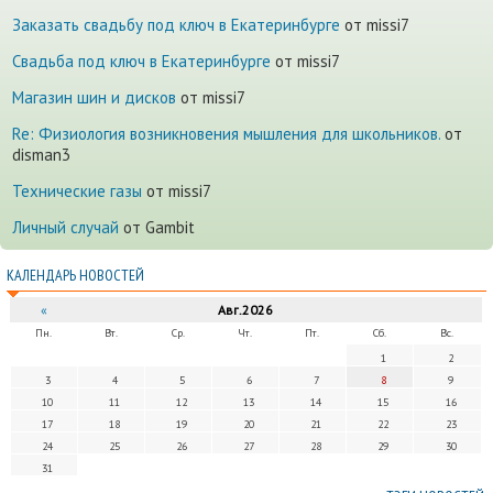
Заказать свадьбу под ключ в Екатеринбурге
от missi7
Cвадьба под ключ в Екатеринбурге
от missi7
Магазин шин и дисков
от missi7
Re: Физиология возникновения мышления для школьников.
от
disman3
Технические газы
от missi7
Личный случай
от Gambit
КАЛЕНДАРЬ НОВОСТЕЙ
«
Авг.2026
Пн.
Вт.
Ср.
Чт.
Пт.
Сб.
Вс.
1
2
3
4
5
6
7
8
9
10
11
12
13
14
15
16
17
18
19
20
21
22
23
24
25
26
27
28
29
30
31