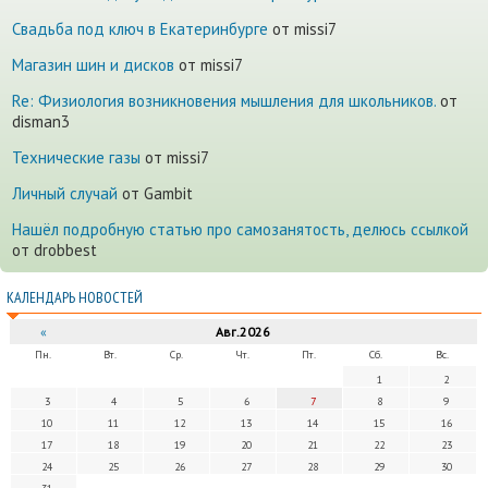
Cвадьба под ключ в Екатеринбурге
от missi7
Магазин шин и дисков
от missi7
Re: Физиология возникновения мышления для школьников.
от
disman3
Технические газы
от missi7
Личный случай
от Gambit
Нашёл подробную статью про самозанятость, делюсь ссылкой
от drobbest
КАЛЕНДАРЬ НОВОСТЕЙ
«
Авг.2026
Пн.
Вт.
Ср.
Чт.
Пт.
Сб.
Вс.
1
2
3
4
5
6
7
8
9
10
11
12
13
14
15
16
17
18
19
20
21
22
23
24
25
26
27
28
29
30