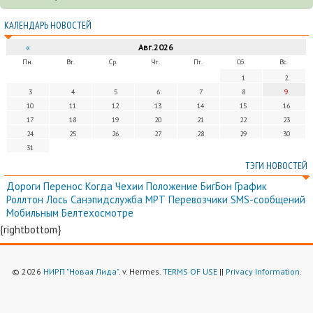
КАЛЕНДАРЬ НОВОСТЕЙ
«
Авг.2026
Пн.
Вт.
Ср.
Чт.
Пт.
Сб.
Вс.
1
2
3
4
5
6
7
8
9
10
11
12
13
14
15
16
17
18
19
20
21
22
23
24
25
26
27
28
29
30
31
ТЭГИ НОВОСТЕЙ
Дороги
Перенос
Когда
Чехии
Положение
БигБон
График
Роллтон
Лось
Санэпидслужба
МРТ
Перевозчики
SMS-сообщений
Мобильным
Белтехосмотре
{rightbottom}
© 2026
НИРП "Новая Лида"
. v. Hermes.
TERMS OF USE
||
Privacy Information
.