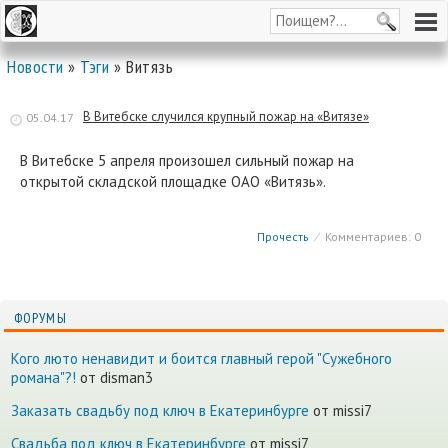
Новости
»
Тэги
» Витязь
В Витебске случился крупный пожар на «Витязе»
05.04.17
В Витебске 5 апреля произошел сильный пожар на
открытой складской площадке ОАО «Витязь».
Прочесть
⁄
Комментариев: 0
ФОРУМЫ
Кого люто ненавидит и боится главный герой "Сужебного
романа"?!
от disman3
Заказать свадьбу под ключ в Екатеринбурге
от missi7
Cвадьба под ключ в Екатеринбурге
от missi7