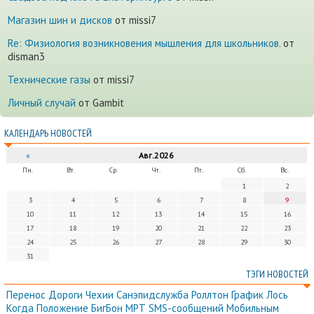
Магазин шин и дисков
от missi7
Re: Физиология возникновения мышления для школьников.
от
disman3
Технические газы
от missi7
Личный случай
от Gambit
КАЛЕНДАРЬ НОВОСТЕЙ
«
Авг.2026
Пн.
Вт.
Ср.
Чт.
Пт.
Сб.
Вс.
1
2
3
4
5
6
7
8
9
10
11
12
13
14
15
16
17
18
19
20
21
22
23
24
25
26
27
28
29
30
31
ТЭГИ НОВОСТЕЙ
Перенос
Дороги
Чехии
Санэпидслужба
Роллтон
График
Лось
Когда
Положение
БигБон
МРТ
SMS-сообщений
Мобильным