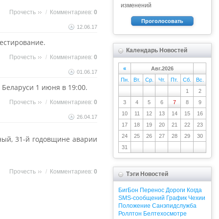
изменений
Прочесть
/
Комментариев:
0
Проголосовать
12.06.17
тестирование.
Календарь Новостей
Прочесть
/
Комментариев:
0
«
Авг.2026
01.06.17
Пн.
Вт.
Ср.
Чт.
Пт.
Сб.
Вс.
Беларуси 1 июня в 19:00.
1
2
Прочесть
/
Комментариев:
0
3
4
5
6
7
8
9
10
11
12
13
14
15
16
26.04.17
17
18
19
20
21
22
23
24
25
26
27
28
29
30
ный, 31-й годовщине аварии
31
Прочесть
/
Комментариев:
0
Тэги Новостей
БигБон
Перенос
Дороги
Когда
SMS-сообщений
График
Чехии
Положение
Санэпидслужба
Роллтон
Белтехосмотре