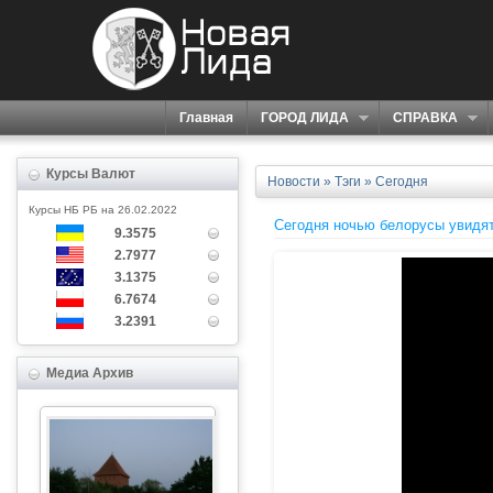
Главная
ГОРОД ЛИДА
СПРАВКА
Курсы Валют
Новости
»
Тэги
» Сегодня
Курсы НБ РБ на 26.02.2022
Сегодня ночью белорусы увидят
9.3575
2.7977
3.1375
6.7674
3.2391
Медиа Архив