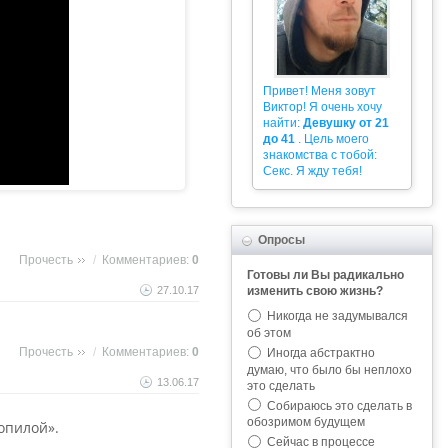
Привет! Меня зовут
Виктор! Я очень хочу
найти:
Девушку от 21
до 41
. Цель моего
знакомства с тобой:
Секс. Я жду тебя!
Опросы
Прочесть
/
Комментариев:
0
Готовы ли Вы радикально
27.10.17
изменить свою жизнь?
Никогда не задумывался
об этом
Прочесть
/
Комментариев:
0
Иногда абстрактно
думаю, что было бы неплохо
13.06.17
это сделать
Собираюсь это сделать в
обозримом будущем
опилой».
Сейчас в процессе