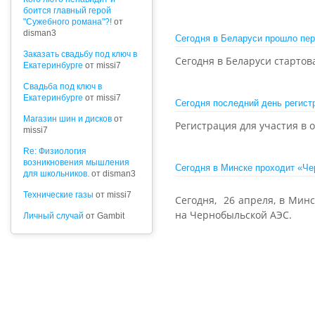
боится главный герой
"Сужебного романа"?!
от
disman3
Сегодня в Беларуси прошло пер
Заказать свадьбу под ключ в
Сегодня в Беларуси стартов
Екатеринбурге
от missi7
Cвадьба под ключ в
Екатеринбурге
от missi7
Сегодня последний день регист
Магазин шин и дисков
от
Регистрация для участия в 
missi7
Re: Физиология
возникновения мышления
Сегодня в Минске проходит «Ч
для школьников.
от disman3
Технические газы
от missi7
Сегодня, 26 апреля, в Мин
на Чернобыльской АЭС.
Личный случай
от Gambit