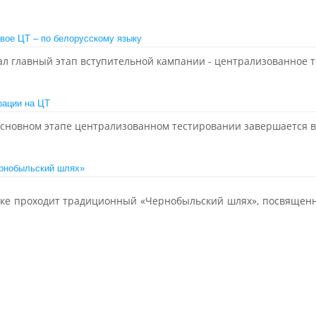
вое ЦТ – по белорусскому языку
ал главный этап вступительной кампании - централизованное 
рации на ЦТ
основном этапе централизованном тестировании завершается в 
ернобыльский шлях»
ске проходит традиционный «Чернобыльский шлях», посвящен