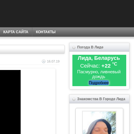
КАРТА САЙТА
КОНТАКТЫ
Погода В Лиде
Лида, Беларусь
16.07.19
°C
Сейчас:
+22
Пасмурно, ливневый
дождь
Подробнее
Знакомства В Городе Лида