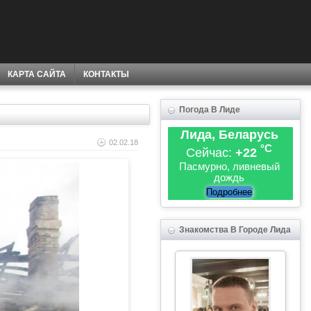
КАРТА САЙТА
КОНТАКТЫ
Погода В Лиде
Лида, Беларусь
02.02.18
°C
Сейчас:
+22
Пасмурно, ливневый
дождь
Подробнее
Знакомства В Городе Лида