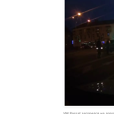
VW Passat загорелся на доро