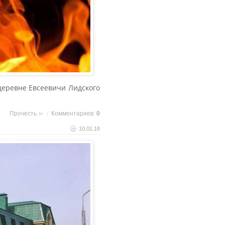
 деревне Евсеевичи Лидского
Прочесть
/
Комментариев:
0
10.01.18