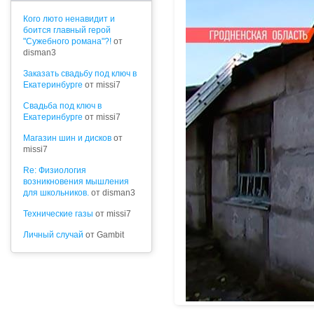
Кого люто ненавидит и
боится главный герой
"Сужебного романа"?!
от
disman3
Заказать свадьбу под ключ в
Екатеринбурге
от missi7
Cвадьба под ключ в
Екатеринбурге
от missi7
Магазин шин и дисков
от
missi7
Re: Физиология
возникновения мышления
для школьников.
от disman3
Технические газы
от missi7
Личный случай
от Gambit