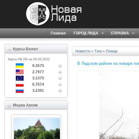
Главная
ГОРОД ЛИДА
СПРАВКА
Курсы Валют
Новости
»
Тэги
» Пожар
Курсы НБ РБ на 26.02.2022
В Лидском районе на пожаре по
9.3575
2.7977
3.1375
6.7674
3.2391
Медиа Архив