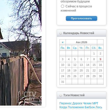
обозримом будущем
Сейчас в процессе
изменений
Проголосовать
Календарь Новостей
«
Авг.2026
Пн.
Вт.
Ср.
Чт.
Пт.
Сб.
Вс.
1
2
3
4
5
6
7
8
9
10
11
12
13
14
15
16
17
18
19
20
21
22
23
24
25
26
27
28
29
30
31
Тэги Новостей
Перенос
Дороги
Чехии
МРТ
Когда
Положение
БигБон
Лось