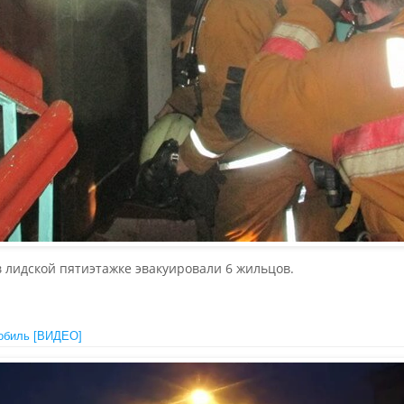
 лидской пятиэтажке эвакуировали 6 жильцов.
мобиль [ВИДЕО]