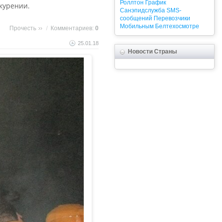
Роллтон
График
курении.
Санэпидслужба
SMS-
сообщений
Перевозчики
Мобильным
Белтехосмотре
Прочесть
/
Комментариев:
0
25.01.18
Новости Страны