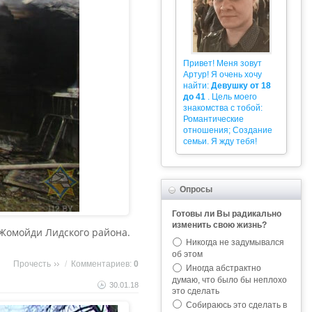
Привет! Меня зовут
Артур! Я очень хочу
найти:
Девушку от 18
до 41
. Цель моего
знакомства с тобой:
Романтические
отношения; Создание
семьи. Я жду тебя!
Опросы
Готовы ли Вы радикально
изменить свою жизнь?
 Жомойди Лидского района.
Никогда не задумывался
об этом
Прочесть
/
Комментариев:
0
Иногда абстрактно
думаю, что было бы неплохо
30.01.18
это сделать
Собираюсь это сделать в