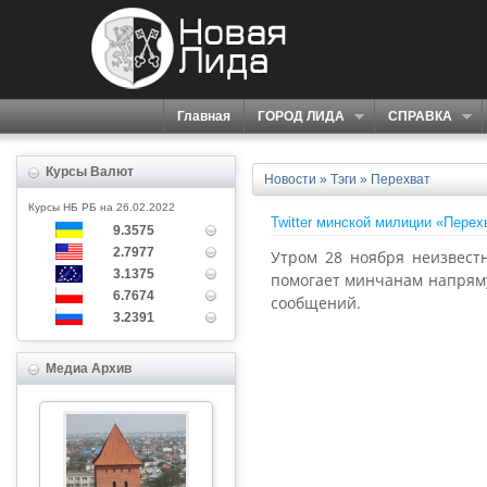
Главная
ГОРОД ЛИДА
СПРАВКА
Курсы Валют
Новости
»
Тэги
» Перехват
Курсы НБ РБ на 26.02.2022
Twitter минской милиции «Пере
9.3575
2.7977
Утром 28 ноября неизвестн
3.1375
помогает минчанам напряму
6.7674
сообщений.
3.2391
Медиа Архив