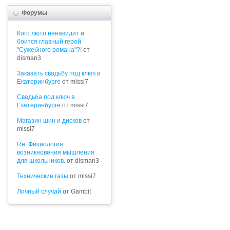
Форумы
Кого люто ненавидит и
боится главный герой
"Сужебного романа"?!
от
disman3
Заказать свадьбу под ключ в
Екатеринбурге
от missi7
Cвадьба под ключ в
Екатеринбурге
от missi7
Магазин шин и дисков
от
missi7
Re: Физиология
возникновения мышления
для школьников.
от disman3
Технические газы
от missi7
Личный случай
от Gambit