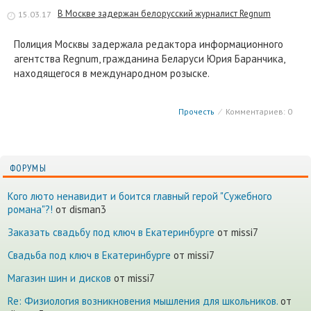
В Москве задержан белорусский журналист Regnum
15.03.17
Полиция Москвы задержала редактора информационного
агентства Regnum, гражданина Беларуси Юрия Баранчика,
находящегося в международном розыске.
Прочесть
⁄
Комментариев: 0
ФОРУМЫ
Кого люто ненавидит и боится главный герой "Сужебного
романа"?!
от disman3
Заказать свадьбу под ключ в Екатеринбурге
от missi7
Cвадьба под ключ в Екатеринбурге
от missi7
Магазин шин и дисков
от missi7
Re: Физиология возникновения мышления для школьников.
от