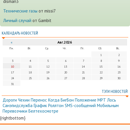
disman3
Технические газы
от missi7
Личный случай
от Gambit
КАЛЕНДАРЬ НОВОСТЕЙ
«
Авг.2026
Пн.
Вт.
Ср.
Чт.
Пт.
Сб.
Вс.
1
2
3
4
5
6
7
8
9
10
11
12
13
14
15
16
17
18
19
20
21
22
23
24
25
26
27
28
29
30
31
ТЭГИ НОВОСТЕЙ
Дороги
Чехии
Перенос
Когда
БигБон
Положение
МРТ
Лось
Санэпидслужба
График
Роллтон
SMS-сообщений
Мобильным
Перевозчики
Белтехосмотре
{rightbottom}