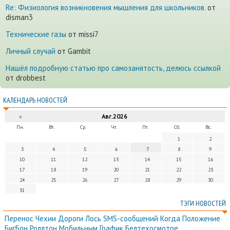
Re: Физиология возникновения мышления для школьников.
от
disman3
Технические газы
от missi7
Личный случай
от Gambit
Нашёл подробную статью про самозанятость, делюсь ссылкой
от drobbest
КАЛЕНДАРЬ НОВОСТЕЙ
«
Авг.2026
Пн.
Вт.
Ср.
Чт.
Пт.
Сб.
Вс.
1
2
3
4
5
6
7
8
9
10
11
12
13
14
15
16
17
18
19
20
21
22
23
24
25
26
27
28
29
30
31
ТЭГИ НОВОСТЕЙ
Перенос
Чехии
Дороги
Лось
SMS-сообщений
Когда
Положение
БигБон
Роллтон
Мобильным
График
Белтехосмотре