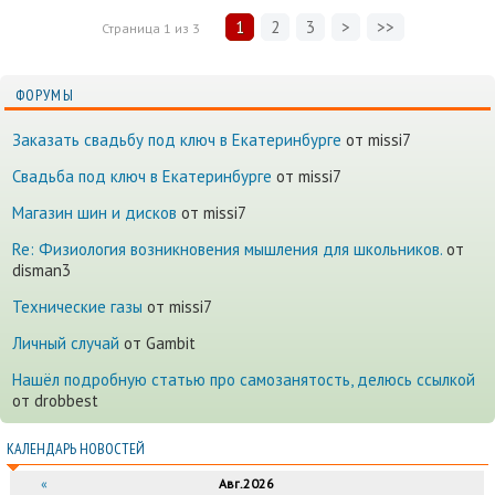
1
2
3
>
>>
Страница
1
из
3
ФОРУМЫ
Заказать свадьбу под ключ в Екатеринбурге
от missi7
Cвадьба под ключ в Екатеринбурге
от missi7
Магазин шин и дисков
от missi7
Re: Физиология возникновения мышления для школьников.
от
disman3
Технические газы
от missi7
Личный случай
от Gambit
Нашёл подробную статью про самозанятость, делюсь ссылкой
от drobbest
КАЛЕНДАРЬ НОВОСТЕЙ
«
Авг.2026