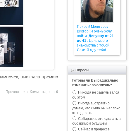
Привет! Меня зовут
Виктор! Я очень хочу
найти:
Девушку от 21
до 41
. Цель моего
знакомства с тобой:
Секс. Я жду тебя!
Опросы
 лампочек, выиграла премию
Готовы ли Вы радикально
изменить свою жизнь?
Прочесть
/
Комментариев:
0
Никогда не задумывался
об этом
Иногда абстрактно
думаю, что было бы неплохо
это сделать
Собираюсь это сделать в
обозримом будущем
Сейчас в процессе