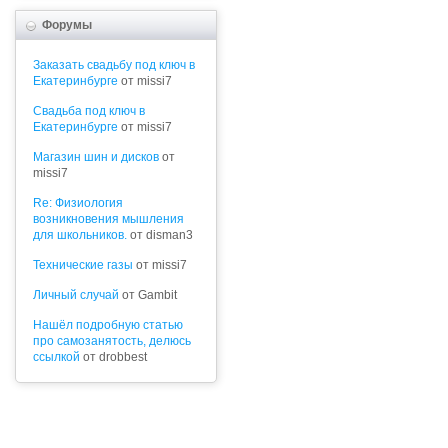
Форумы
Заказать свадьбу под ключ в
Екатеринбурге
от missi7
Cвадьба под ключ в
Екатеринбурге
от missi7
Магазин шин и дисков
от
missi7
Re: Физиология
возникновения мышления
для школьников.
от disman3
Технические газы
от missi7
Личный случай
от Gambit
Нашёл подробную статью
про самозанятость, делюсь
ссылкой
от drobbest