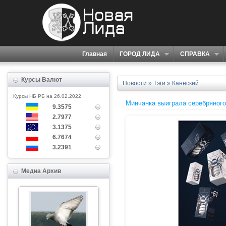
Главная
ГОРОД ЛИДА
СПРАВКА
Курсы Валют
Новости
»
Тэги
» Каннский
Курсы НБ РБ на 26.02.2022
Минчанка выиграла серебряного
9.3575
2.7977
3.1375
6.7674
3.2391
Медиа Архив