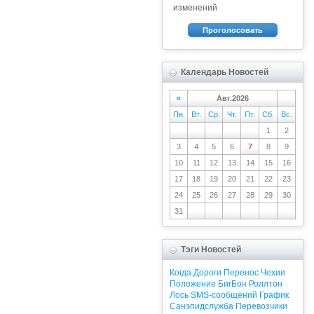
изменений
Проголосовать
Календарь Новостей
«
Авг.2026
Пн.
Вт.
Ср.
Чт.
Пт.
Сб.
Вс.
1
2
3
4
5
6
7
8
9
10
11
12
13
14
15
16
17
18
19
20
21
22
23
24
25
26
27
28
29
30
31
Тэги Новостей
Когда
Дороги
Перенос
Чехии
Положение
БигБон
Роллтон
Лось
SMS-сообщений
График
Санэпидслужба
Перевозчики