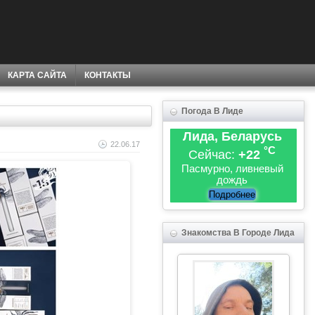
КАРТА САЙТА
КОНТАКТЫ
Погода В Лиде
Лида, Беларусь
22.06.17
°C
Сейчас:
+22
Пасмурно, ливневый
дождь
Подробнее
Знакомства В Городе Лида