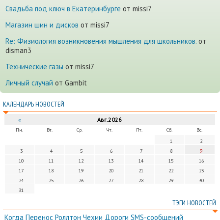
Cвадьба под ключ в Екатеринбурге
от missi7
Магазин шин и дисков
от missi7
Re: Физиология возникновения мышления для школьников.
от
disman3
Технические газы
от missi7
Личный случай
от Gambit
КАЛЕНДАРЬ НОВОСТЕЙ
«
Авг.2026
Пн.
Вт.
Ср.
Чт.
Пт.
Сб.
Вс.
1
2
3
4
5
6
7
8
9
10
11
12
13
14
15
16
17
18
19
20
21
22
23
24
25
26
27
28
29
30
31
ТЭГИ НОВОСТЕЙ
Когда
Перенос
Роллтон
Чехии
Дороги
SMS-сообщений