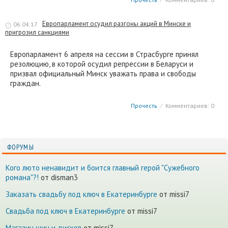
Европарламент осудил разгоны акций в Минске и
06.04.17
пригрозил санкциями
Европарламент 6 апреля на сессии в Страсбурге принял
резолюцию, в которой осудил репрессии в Беларуси и
призвал официальный Минск уважать права и свободы
граждан.
Прочесть
⁄
Комментариев: 0
ФОРУМЫ
Кого люто ненавидит и боится главный герой "Сужебного
романа"?!
от disman3
Заказать свадьбу под ключ в Екатеринбурге
от missi7
Cвадьба под ключ в Екатеринбурге
от missi7
Магазин шин и дисков
от missi7