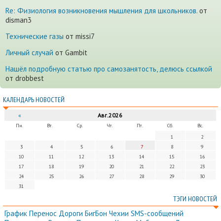
Re: Физиология возникновения мышления для школьников.
от
disman3
Технические газы
от missi7
Личный случай
от Gambit
Нашёл подробную статью про самозанятость, делюсь ссылкой
от drobbest
КАЛЕНДАРЬ НОВОСТЕЙ
«
Авг.2026
Пн.
Вт.
Ср.
Чт.
Пт.
Сб.
Вс.
1
2
3
4
5
6
7
8
9
10
11
12
13
14
15
16
17
18
19
20
21
22
23
24
25
26
27
28
29
30
31
ТЭГИ НОВОСТЕЙ
График
Перенос
Дороги
БигБон
Чехии
SMS-сообщений