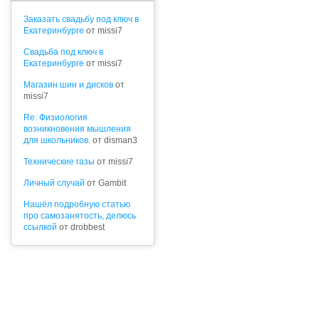
Заказать свадьбу под ключ в
Екатеринбурге
от missi7
Cвадьба под ключ в
Екатеринбурге
от missi7
Магазин шин и дисков
от
missi7
Re: Физиология
возникновения мышления
для школьников.
от disman3
Технические газы
от missi7
Личный случай
от Gambit
Нашёл подробную статью
про самозанятость, делюсь
ссылкой
от drobbest