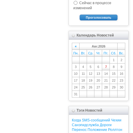
Сейчас в процессе
изменений
Проголосовать
Календарь Новостей
«
Авг.2026
Пн.
Вт.
Ср.
Чт.
Пт.
Сб.
Вс.
1
2
3
4
5
6
7
8
9
10
11
12
13
14
15
16
17
18
19
20
21
22
23
24
25
26
27
28
29
30
31
Тэги Новостей
Когда
SMS-сообщений
Чехии
Санэпидслужба
Дороги
Перенос
Положение
Роллтон