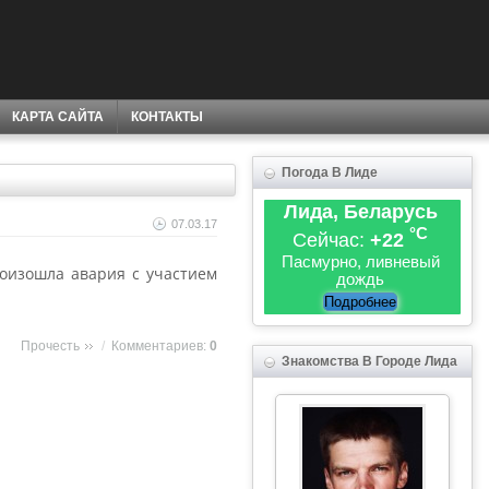
КАРТА САЙТА
КОНТАКТЫ
Погода В Лиде
Лида, Беларусь
07.03.17
°C
Сейчас:
+22
Пасмурно, ливневый
оизошла авария с участием
дождь
Подробнее
Прочесть
/
Комментариев:
0
Знакомства В Городе Лида