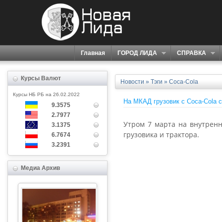
Главная
ГОРОД ЛИДА
СПРАВКА
Курсы Валют
Новости
»
Тэги
» Coca-Cola
Курсы НБ РБ на 26.02.2022
На МКАД грузовик с Coca-Cola 
9.3575
2.7977
Утром 7 марта на внутрен
3.1375
грузовика и трактора.
6.7674
3.2391
Медиа Архив