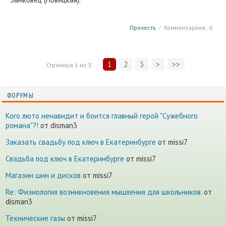
Прочесть
⁄
Комментариев: 0
1
2
3
>
>>
Страница
1
из
3
ФОРУМЫ
Кого люто ненавидит и боится главный герой "Сужебного
романа"?!
от disman3
Заказать свадьбу под ключ в Екатеринбурге
от missi7
Cвадьба под ключ в Екатеринбурге
от missi7
Магазин шин и дисков
от missi7
Re: Физиология возникновения мышления для школьников.
от
disman3
Технические газы
от missi7