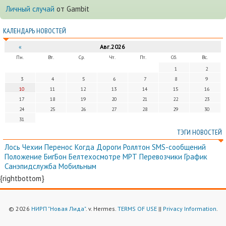
Личный случай
от Gambit
КАЛЕНДАРЬ НОВОСТЕЙ
«
Авг.2026
Пн.
Вт.
Ср.
Чт.
Пт.
Сб.
Вс.
1
2
3
4
5
6
7
8
9
10
11
12
13
14
15
16
17
18
19
20
21
22
23
24
25
26
27
28
29
30
31
ТЭГИ НОВОСТЕЙ
Лось
Чехии
Перенос
Когда
Дороги
Роллтон
SMS-сообщений
Положение
БигБон
Белтехосмотре
МРТ
Перевозчики
График
Санэпидслужба
Мобильным
{rightbottom}
© 2026
НИРП "Новая Лида"
. v. Hermes.
TERMS OF USE
||
Privacy Information
.