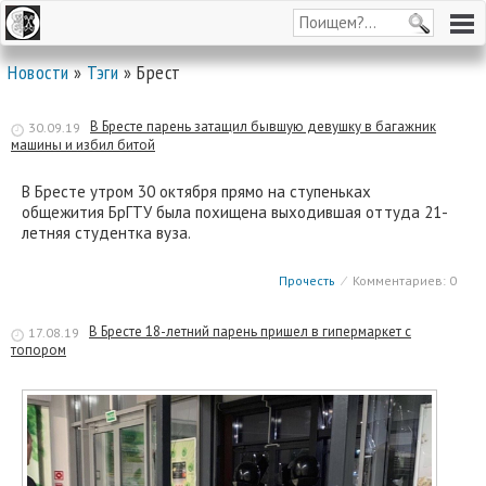
Новости
»
Тэги
» Брест
В Бресте парень затащил бывшую девушку в багажник
30.09.19
машины и избил битой
В Бресте утром 30 октября прямо на ступеньках
общежития БрГТУ была похищена выходившая оттуда 21-
летняя студентка вуза.
Прочесть
⁄
Комментариев: 0
В Бресте 18-летний парень пришел в гипермаркет с
17.08.19
топором