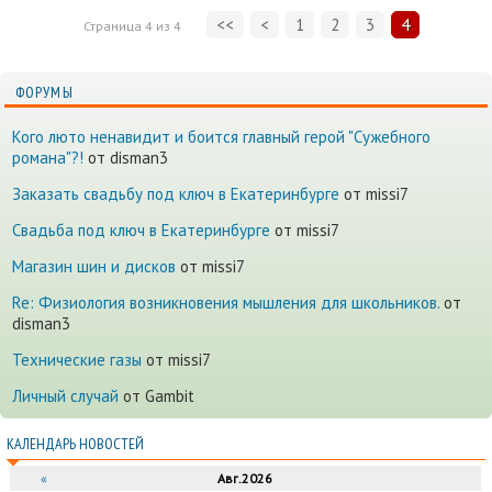
<<
<
1
2
3
4
Страница
4
из
4
ФОРУМЫ
Кого люто ненавидит и боится главный герой "Сужебного
романа"?!
от disman3
Заказать свадьбу под ключ в Екатеринбурге
от missi7
Cвадьба под ключ в Екатеринбурге
от missi7
Магазин шин и дисков
от missi7
Re: Физиология возникновения мышления для школьников.
от
disman3
Технические газы
от missi7
Личный случай
от Gambit
КАЛЕНДАРЬ НОВОСТЕЙ
«
Авг.2026