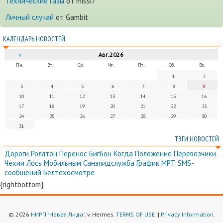
Технические газы
от missi7
Личный случай
от Gambit
КАЛЕНДАРЬ НОВОСТЕЙ
«
Авг.2026
Пн.
Вт.
Ср.
Чт.
Пт.
Сб.
Вс.
1
2
3
4
5
6
7
8
9
10
11
12
13
14
15
16
17
18
19
20
21
22
23
24
25
26
27
28
29
30
31
ТЭГИ НОВОСТЕЙ
Дороги
Роллтон
Перенос
БигБон
Когда
Положение
Перевозчики
Чехии
Лось
Мобильным
Санэпидслужба
График
МРТ
SMS-
сообщений
Белтехосмотре
{rightbottom}
© 2026
НИРП "Новая Лида"
. v. Hermes.
TERMS OF USE
||
Privacy Information
.