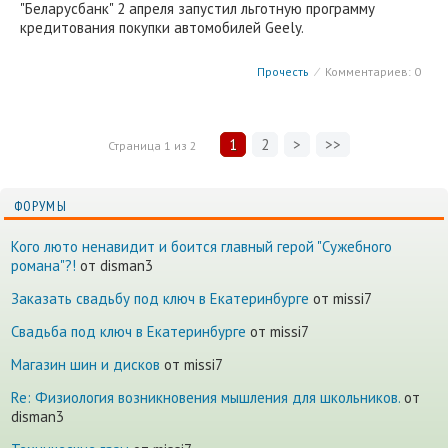
"Беларусбанк" 2 апреля запустил льготную программу
кредитования покупки автомобилей Geely.
Прочесть
⁄
Комментариев: 0
1
2
>
>>
Страница
1
из
2
ФОРУМЫ
Кого люто ненавидит и боится главный герой "Сужебного
романа"?!
от disman3
Заказать свадьбу под ключ в Екатеринбурге
от missi7
Cвадьба под ключ в Екатеринбурге
от missi7
Магазин шин и дисков
от missi7
Re: Физиология возникновения мышления для школьников.
от
disman3