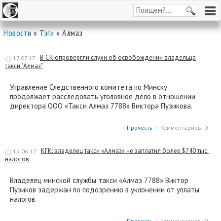
Новости
»
Тэги
» Алмаз
В СК опровергли слухи об освобождении владельца
17.07.17
такси "Алмаз"
Управление Следственного комитета по Минску
продолжает расследовать уголовное дело в отношении
директора ООО «Такси Алмаз 7788» Виктора Пузикова.
Прочесть
⁄
Комментариев: 0
КГК: владелец такси «Алмаз» не заплатил более $740 тыс.
15.06.17
налогов
Владелец минской службы такси «Алмаз 7788» Виктор
Пузиков задержан по подозрению в уклонении от уплаты
налогов.
Прочесть
⁄
Комментариев: 0