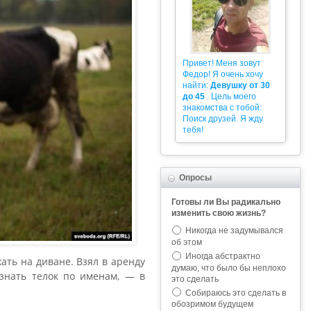
Привет! Меня зовут
Федор! Я очень хочу
найти:
Девушку от 30
до 45
. Цель моего
знакомства с тобой:
Поиск друзей. Я жду
тебя!
Опросы
Готовы ли Вы радикально
изменить свою жизнь?
Никогда не задумывался
об этом
Иногда абстрактно
ать на диване. Взял в аренду
думаю, что было бы неплохо
 знать телок по именам, — в
это сделать
Собираюсь это сделать в
обозримом будущем