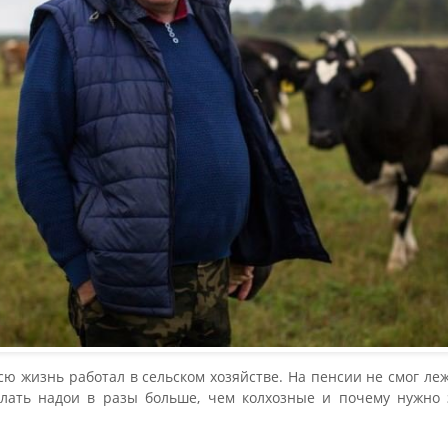
ю жизнь работал в сельском хозяйстве. На пенсии не смог леж
елать надои в разы больше, чем колхозные и почему нужно