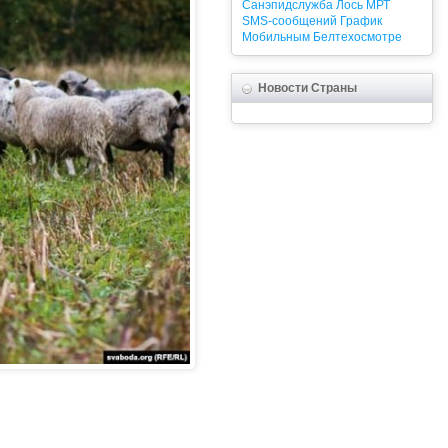
Санэпидслужба
Лось
МРТ
SMS-сообщений
График
Мобильным
Белтехосмотре
Новости Страны