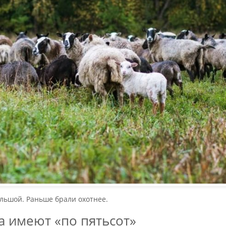
льшой. Раньше брали охотнее.
а имеют «по пятьсот»