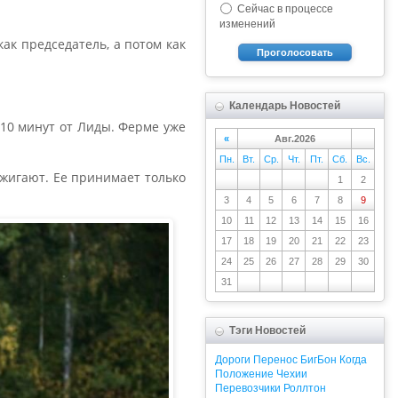
Сейчас в процессе
изменений
как председатель, а потом как
Проголосовать
Календарь Новостей
 10 минут от Лиды. Ферме уже
«
Авг.2026
Пн.
Вт.
Ср.
Чт.
Пт.
Сб.
Вс.
сжигают. Ее принимает только
1
2
3
4
5
6
7
8
9
10
11
12
13
14
15
16
17
18
19
20
21
22
23
24
25
26
27
28
29
30
31
Тэги Новостей
Дороги
Перенос
БигБон
Когда
Положение
Чехии
Перевозчики
Роллтон