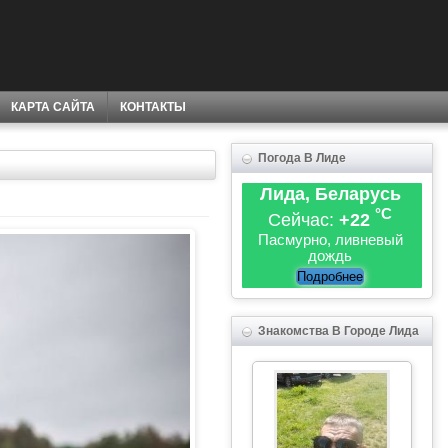
КАРТА САЙТА
КОНТАКТЫ
Погода В Лиде
Лида, Беларусь
°C
Сейчас:
+22
Пасмурно, ливневый
дождь
Подробнее
Знакомства В Городе Лида