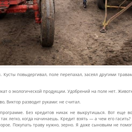
 Кусты повыдергивал, поле перепахал, засеял другими трава
кат о экологической продукции. Удобрений на поле нет. Живо
во, Виктор разводит руками: не считал.
программе. Без кредитов никак не выкрутишься. Вот еще в
 так легко, когда начинаешь. Кредит взять — а чем его гасить?
торое. Покупать траву нужно, зерно. Я даже сыновьям не помо