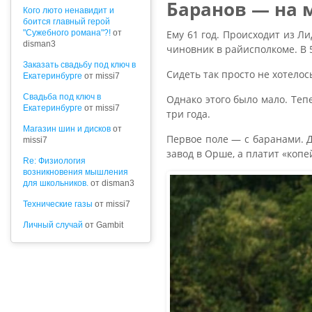
Баранов — на м
Кого люто ненавидит и
боится главный герой
Ему 61 год. Происходит из Ли
"Сужебного романа"?!
от
disman3
чиновник в райисполкоме. В 
Заказать свадьбу под ключ в
Сидеть так просто не хотелось
Екатеринбурге
от missi7
Cвадьба под ключ в
Однако этого было мало. Теп
Екатеринбурге
от missi7
три года.
Магазин шин и дисков
от
Первое поле — с баранами. Д
missi7
завод в Орше, а платит «коп
Re: Физиология
возникновения мышления
для школьников.
от disman3
Технические газы
от missi7
Личный случай
от Gambit