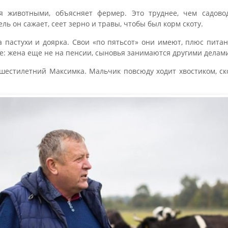
я животными, объясняет фермер. Это труднее, чем садово
ль он сажает, сеет зерно и травы, чтобы был корм скоту.
 пастухи и доярка. Свои «по пятьсот» они имеют, плюс пита
ве: жена еще не на пенсии, сыновья занимаются другими делам
естилетний Максимка. Мальчик повсюду ходит хвостиком, ско