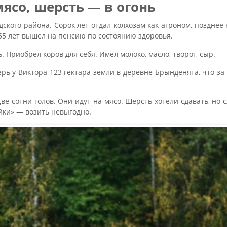
ясо, шерсть — в огонь
дского района. Сорок лет отдал колхозам как агроном, позднее 
55 лет вышел на пенсию по состоянию здоровья.
. Приобрел коров для себя. Имел молоко, масло, творог, сыр.
ерь у Виктора 123 гектара земли в деревне Брынденята, что за
ве сотни голов. Они идут на мясо. Шерсть хотели сдавать, но 
ейки» — возить невыгодно.