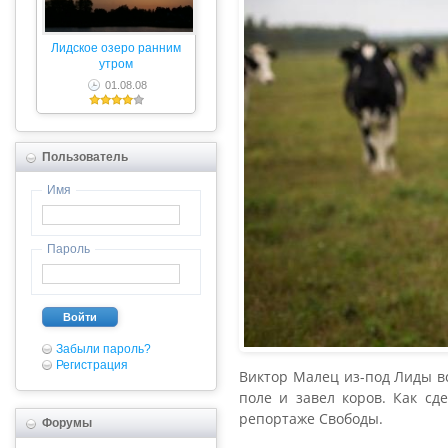
Лидское озеро ранним
утром
01.08.08
Пользователь
Имя
Пароль
Войти
Забыли пароль?
Регистрация
Виктор Малец из-под Лиды вс
поле и завел коров. Как сд
репортаже Свободы.
Форумы