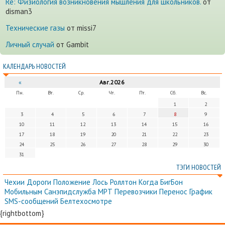
Re: Физиология возникновения мышления для школьников.
от
disman3
Технические газы
от missi7
Личный случай
от Gambit
КАЛЕНДАРЬ НОВОСТЕЙ
«
Авг.2026
Пн.
Вт.
Ср.
Чт.
Пт.
Сб.
Вс.
1
2
3
4
5
6
7
8
9
10
11
12
13
14
15
16
17
18
19
20
21
22
23
24
25
26
27
28
29
30
31
ТЭГИ НОВОСТЕЙ
Чехии
Дороги
Положение
Лось
Роллтон
Когда
БигБон
Мобильным
Санэпидслужба
МРТ
Перевозчики
Перенос
График
SMS-сообщений
Белтехосмотре
{rightbottom}