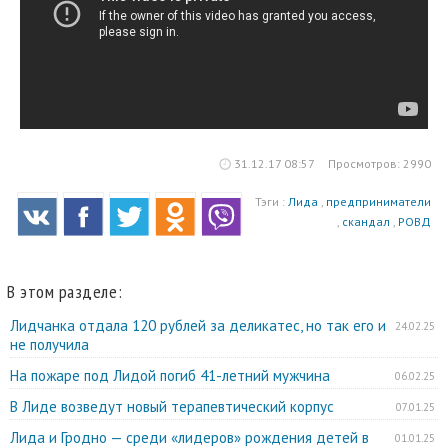
31.12.17 08:57
Просмотров: 2990
Тэги :
Лида
,
предприниматели
,
скандал
,
РОВД
В этом разделе:
Лидчанка отдала 120 рублей за деликатес, но так его и
24.02.25
не получила
На пожаре под Лидой погиб 41-летний мужчина
06.02.25
В Лиде возведут новый терапевтический корпус
07.01.25
Лида и Гродно — среди «лидеров» рождения детей в
01.01.25