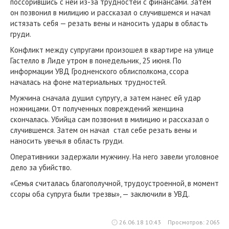
поссорившись с ней из-за трудностей с финансами. Затем
он позвонил в милицию и рассказал о случившемся и начал
истязать себя — резать вены и наносить удары в область
груди.
Конфликт между супругами произошел в квартире на улице
Гастелло в Лиде утром в понедельник, 25 июня. По
информации УВД Гродненского облисполкома, ссора
началась на фоне материальных трудностей.
Мужчина сначала душил супругу, а затем нанес ей удар
ножницами. От полученных повреждений женщина
скончалась. Убийца сам позвонил в милицию и рассказал о
случившемся. Затем он начал стал себе резать вены и
наносить увечья в область груди.
Оперативники задержали мужчину. На него завели уголовное
дело за убийство.
«Семья считалась благополучной, трудоустроенной, в момент
ссоры оба супруга были трезвы», — заключили в УВД.
26.06.18 10:43
Просмотров: 2065