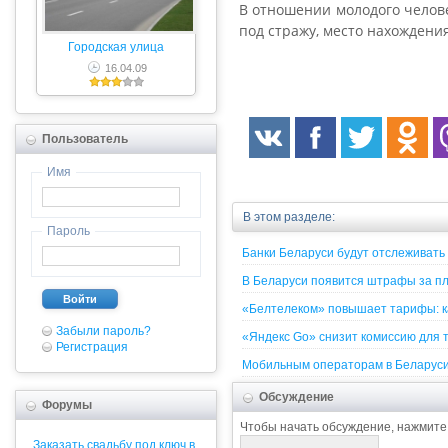
В отношении молодого человек
под стражу, место нахождени
Городская улица
16.04.09
Пользователь
Имя
В этом разделе:
Пароль
Банки Беларуси будут отслеживать
В Беларуси появится штрафы за п
Войти
«Белтелеком» повышает тарифы: ка
Забыли пароль?
«Яндекс Go» снизит комиссию для т
Регистрация
Мобильным операторам в Беларус
Обсуждение
Форумы
Чтобы начать обсуждение, нажмите
Заказать свадьбу под ключ в