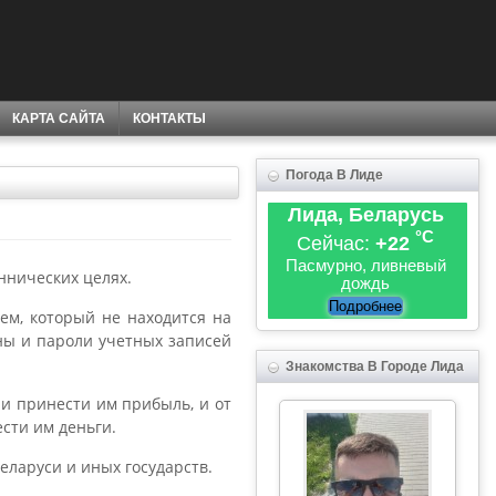
КАРТА САЙТА
КОНТАКТЫ
Погода В Лиде
Лида, Беларусь
°C
Сейчас:
+22
Пасмурно, ливневый
ннических целях.
дождь
Подробнее
цем, который не находится на
ины и пароли учетных записей
Знакомства В Городе Лида
и принести им прибыль, и от
сти им деньги.
еларуси и иных государств.