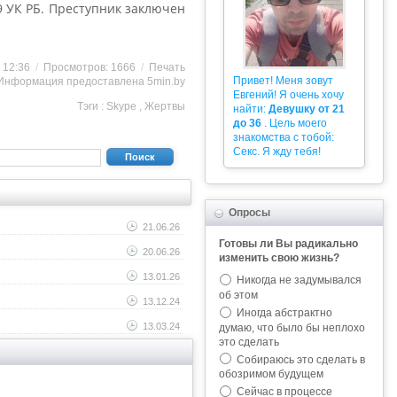
09 УК РБ. Преступник заключен
7 12:36
/
Просмотров: 1666
/
Печать
Привет! Меня зовут
Информация предоставлена
5min.by
Евгений! Я очень хочу
Тэги :
Skype
,
Жертвы
найти:
Девушку от 21
до 36
. Цель моего
знакомства с тобой:
Секс. Я жду тебя!
Поиск
Опросы
21.06.26
Готовы ли Вы радикально
20.06.26
изменить свою жизнь?
13.01.26
Никогда не задумывался
об этом
13.12.24
Иногда абстрактно
13.03.24
думаю, что было бы неплохо
это сделать
Собираюсь это сделать в
обозримом будущем
Сейчас в процессе