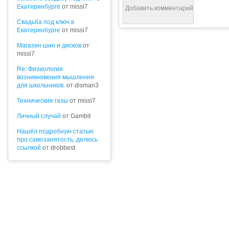
Екатеринбурге
от missi7
Cвадьба под ключ в
Екатеринбурге
от missi7
Магазин шин и дисков
от
missi7
Re: Физиология
возникновения мышления
для школьников.
от disman3
Технические газы
от missi7
Личный случай
от Gambit
Нашёл подробную статью
про самозанятость, делюсь
ссылкой
от drobbest