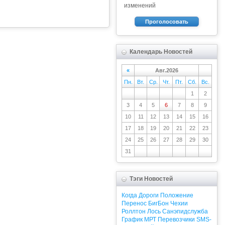
изменений
Проголосовать
Календарь Новостей
«
Авг.2026
Пн.
Вт.
Ср.
Чт.
Пт.
Сб.
Вс.
1
2
3
4
5
6
7
8
9
10
11
12
13
14
15
16
17
18
19
20
21
22
23
24
25
26
27
28
29
30
31
Тэги Новостей
Когда
Дороги
Положение
Перенос
БигБон
Чехии
Роллтон
Лось
Санэпидслужба
График
МРТ
Перевозчики
SMS-