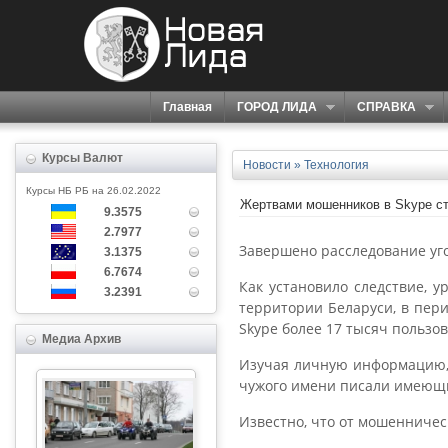
Главная
ГОРОД ЛИДА
СПРАВКА
Курсы Валют
Новости
»
Технология
Курсы НБ РБ на 26.02.2022
Жертвами мошенников в Skype ст
9.3575
2.7977
Завершено расследование уго
3.1375
6.7674
Как установило следствие, у
3.2391
территории Беларуси, в пери
Skype более 17 тысяч пользов
Медиа Архив
Изучая личную информацию, 
чужого имени писали имеющи
Известно, что от мошенничес