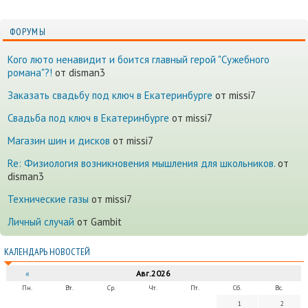
ФОРУМЫ
Кого люто ненавидит и боится главный герой "Сужебного
романа"?!
от disman3
Заказать свадьбу под ключ в Екатеринбурге
от missi7
Cвадьба под ключ в Екатеринбурге
от missi7
Магазин шин и дисков
от missi7
Re: Физиология возникновения мышления для школьников.
от
disman3
Технические газы
от missi7
Личный случай
от Gambit
КАЛЕНДАРЬ НОВОСТЕЙ
«
Авг.2026
Пн.
Вт.
Ср.
Чт.
Пт.
Сб.
Вс.
1
2