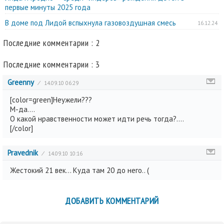
первые минуты 2025 года
В доме под Лидой вспыхнула газовоздушная смесь
16.12.24
Последние комментарии : 2
Последние комментарии : 3
Greenny
⁄
14.09.10 06:29
[color=green]Неужели???
М-да....
О какой нравственности может идти речь тогда?....
[/color]
Pravednik
⁄
14.09.10 10:16
Жестокий 21 век... Куда там 20 до него.. (
ДОБАВИТЬ КОММЕНТАРИЙ