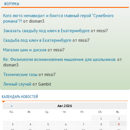
ФОРУМЫ
Кого люто ненавидит и боится главный герой "Сужебного
романа"?!
от disman3
Заказать свадьбу под ключ в Екатеринбурге
от missi7
Cвадьба под ключ в Екатеринбурге
от missi7
Магазин шин и дисков
от missi7
Re: Физиология возникновения мышления для школьников.
от
disman3
Технические газы
от missi7
Личный случай
от Gambit
КАЛЕНДАРЬ НОВОСТЕЙ
«
Авг.2026
Пн.
Вт.
Ср.
Чт.
Пт.
Сб.
Вс.
1
2
3
4
5
6
7
8
9