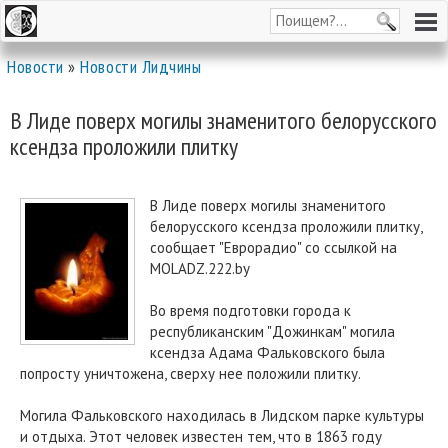
Новости
»
Новости Лидчины
В Лиде поверх могилы знаменитого белорусского
ксендза проложили плитку
В Лиде поверх могилы знаменитого
белорусского ксендза проложили плитку,
сообщает "Еврорадио" со ссылкой на
MOLADZ.222.by
Во время подготовки города к
республиканским "Дожинкам" могила
ксендза Адама Фальковского была
попросту уничтожена, сверху нее положили плитку.
Могила Фальковского находилась в Лидском парке культуры
и отдыха. Этот человек известен тем, что в 1863 году