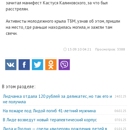
зачитал манифест Кастуся Калиновского, за что был
расстрелян.
Активисты молодежного крыла ТБМ, узнав об этом, пришли
на место, где раньше находилась могила, и зажгли там
свечи.
13.09.10 04:21
Просмотров: 3388
В этом разделе:
Лидчанка отдала 120 рублей за деликатес, но так его и
24.02.25
не получила
На пожаре под Лидой погиб 41-летний мужчина
06.02.25
В Лиде возведут новый терапевтический корпус
07.01.25
Лида и Гродно — среди «лидеров» рождения детей в
01.01.25