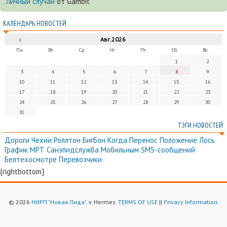
Личный случай
от Gambit
КАЛЕНДАРЬ НОВОСТЕЙ
«
Авг.2026
Пн.
Вт.
Ср.
Чт.
Пт.
Сб.
Вс.
1
2
3
4
5
6
7
8
9
10
11
12
13
14
15
16
17
18
19
20
21
22
23
24
25
26
27
28
29
30
31
ТЭГИ НОВОСТЕЙ
Дороги
Чехии
Роллтон
БигБон
Когда
Перенос
Положение
Лось
График
МРТ
Санэпидслужба
Мобильным
SMS-сообщений
Белтехосмотре
Перевозчики
{rightbottom}
© 2026
НИРП "Новая Лида"
. v. Hermes.
TERMS OF USE
||
Privacy Information
.