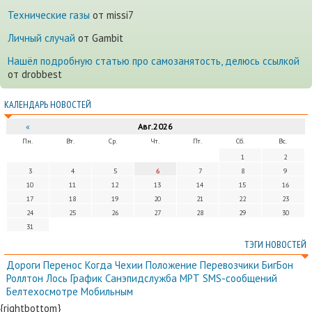
Технические газы
от missi7
Личный случай
от Gambit
Нашёл подробную статью про самозанятость, делюсь ссылкой
от drobbest
КАЛЕНДАРЬ НОВОСТЕЙ
«
Авг.2026
Пн.
Вт.
Ср.
Чт.
Пт.
Сб.
Вс.
1
2
3
4
5
6
7
8
9
10
11
12
13
14
15
16
17
18
19
20
21
22
23
24
25
26
27
28
29
30
31
ТЭГИ НОВОСТЕЙ
Дороги
Перенос
Когда
Чехии
Положение
Перевозчики
БигБон
Роллтон
Лось
График
Санэпидслужба
МРТ
SMS-сообщений
Белтехосмотре
Мобильным
{rightbottom}