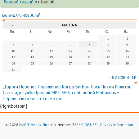
Личный случай
от Gambit
КАЛЕНДАРЬ НОВОСТЕЙ
«
Авг.2026
Пн.
Вт.
Ср.
Чт.
Пт.
Сб.
Вс.
1
2
3
4
5
6
7
8
9
10
11
12
13
14
15
16
17
18
19
20
21
22
23
24
25
26
27
28
29
30
31
ТЭГИ НОВОСТЕЙ
Дороги
Перенос
Положение
Когда
БигБон
Лось
Чехии
Роллтон
Санэпидслужба
График
МРТ
SMS-сообщений
Мобильным
Перевозчики
Белтехосмотре
{rightbottom}
© 2026
НИРП "Новая Лида"
. v. Hermes.
TERMS OF USE
||
Privacy Information
.