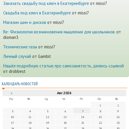
Заказать свадьбу под ключ в Екатеринбурге
от missi7
Cвадьба под ключ в Екатеринбурге
от missi7
Магазин шин и дисков
от missi7
Re: Физиология возникновения мышления для школьников.
от
disman3
Технические газы
от missi7
Личный случай
от Gambit
Нашёл подробную статью про самозанятость, делюсь ссылкой
от drobbest
КАЛЕНДАРЬ НОВОСТЕЙ
«
Авг.2026
Пн.
Вт.
Ср.
Чт.
Пт.
Сб.
Вс.
1
2
3
4
5
6
7
8
9
10
11
12
13
14
15
16
17
18
19
20
21
22
23
24
25
26
27
28
29
30