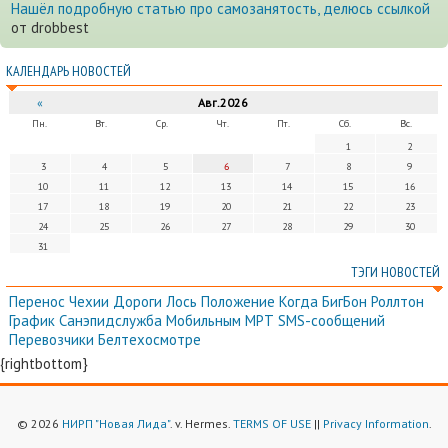
Нашёл подробную статью про самозанятость, делюсь ссылкой
от drobbest
КАЛЕНДАРЬ НОВОСТЕЙ
«
Авг.2026
Пн.
Вт.
Ср.
Чт.
Пт.
Сб.
Вс.
1
2
3
4
5
6
7
8
9
10
11
12
13
14
15
16
17
18
19
20
21
22
23
24
25
26
27
28
29
30
31
ТЭГИ НОВОСТЕЙ
Перенос
Чехии
Дороги
Лось
Положение
Когда
БигБон
Роллтон
График
Санэпидслужба
Мобильным
МРТ
SMS-сообщений
Перевозчики
Белтехосмотре
{rightbottom}
© 2026
НИРП "Новая Лида"
. v. Hermes.
TERMS OF USE
||
Privacy Information
.