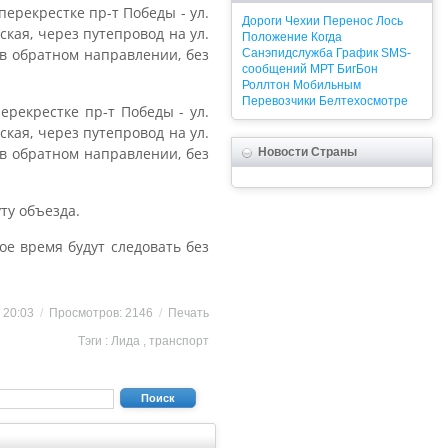
перекрестке пр-т Победы - ул.
Дороги
Чехии
Перенос
Лось
кая, через путепровод на ул.
Положение
Когда
 в обратном направлении, без
Санэпидслужба
График
SMS-
сообщений
МРТ
БигБон
Роллтон
Мобильным
Перевозчики
Белтехосмотре
ерекрестке пр-т Победы - ул.
кая, через путепровод на ул.
 в обратном направлении, без
Новости Страны
ту объезда.
ое время будут следовать без
8 20:03
/
Просмотров: 2146
/
Печать
Тэги :
Лида
,
транспорт
Поиск