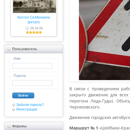
Костел Св.Михаила
(ретро)
05.04.08
Пользователь
Имя
Пароль
В связи с проведением рабо
закрыто движение для всех
Войти
перегона Лида-Гуды). Объез
Забыли пароль?
Черняховского.
Регистрация
Движение городских автобус
Форумы
Маршрут № 1
«Шейбаки-Красн