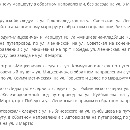
ичному маршруту в обратном направлении, без заезда на ул. 8 М
упской» следует с ул. Грюнвальдская на ул. Советская, ул. Ле
ой, по аналогичному маршруту в обратном направлении, без заез
одукт-Мицкевича» и маршрут № 7а «Мицкевича-Кладбище «Зос
на путепровод, по ул. Ленинской, на ул. Советская на коне
авлении с ул. Мицкевича на пр-т Победы, ул. Ленинская, на 
уту, без заезда на ул. 8 Марта;
транс-Мицкевича» следует с ул. Коммунистическая по путепр
овочный пункт « ул. Мицкевича», в обратном направлении с у
по ул. Коммунистическая, на ул. Горького и далее по маршруту б
кого-Лидаагротехсервис» следует с ул. Рыбиновского через ул.
.Железнодорожной под путепровод на ул. Куйбышева, на у
8 Марта, пр-т Победы и ул. Ленинская в прямом и обратном нап
товокзал» следует с ул. Рыбиновского на ул. Куйбышева на пут
ту, в обратном направлении с Автовокзала на путепровод по у
 на ул. 8 Марта;