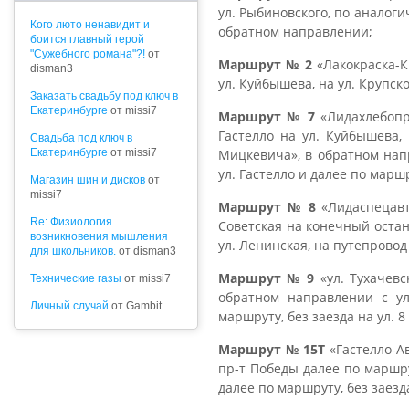
ул. Рыбиновского, по аналог
Кого люто ненавидит и
обратном направлении;
боится главный герой
"Сужебного романа"?!
от
Маршрут № 2
«Лакокраска-Кр
disman3
ул. Куйбышева, на ул. Крупск
Заказать свадьбу под ключ в
Екатеринбурге
от missi7
Маршрут № 7
«Лидахлебопр
Гастелло на ул. Куйбышева, 
Cвадьба под ключ в
Екатеринбурге
от missi7
Мицкевича», в обратном напр
ул. Гастелло и далее по маршр
Магазин шин и дисков
от
missi7
Маршрут № 8
«Лидаспецавто
Re: Физиология
Советская на конечный остан
возникновения мышления
ул. Ленинская, на путепровод 
для школьников.
от disman3
Маршрут № 9
«ул. Тухачевс
Технические газы
от missi7
обратном направлении с ул
Личный случай
от Gambit
маршруту, без заезда на ул. 
Маршрут № 15Т
«Гастелло-Ав
пр-т Победы далее по маршру
далее по маршруту, без заезда