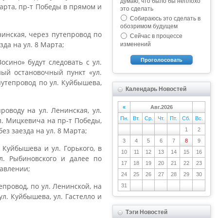
думаю, что было бы неплохо
арта, пр-т Победы в прямом и
это сделать
Собираюсь это сделать в
обозримом будущем
нинская, через путепровод по
Сейчас в процессе
да на ул. 8 Марта;
изменений
Проголосовать
ино» будут следовать с ул.
чный остановочный пункт «ул.
путепровод по ул. Куйбышева,
Календарь Новостей
«
Авг.2026
оводу на ул. Ленинская, ул.
Пн.
Вт.
Ср.
Чт.
Пт.
Сб.
Вс.
л. Мицкевича на пр-т Победы,
ез заезда на ул. 8 Марта;
1
2
3
4
5
6
7
8
9
 Куйбышева и ул. Горького, в
10
11
12
13
14
15
16
л. Рыбиновского и далее по
17
18
19
20
21
22
23
равлении;
24
25
26
27
28
29
30
епровод, по ул. Ленинской, на
31
л. Куйбышева, ул. Гастелло и
Тэги Новостей