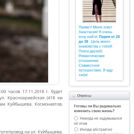
Привет! Меня зовут
Анастасия! Я очень
хочу найти:
Парня от 26
до 38
. Цель моего
знакомства с тобой:
Поиск друзей;
Романтические
отношения;
Совместное
путешествие. Я жду
тебя!
0 часов 17.11.2018 г. будет
Опросы
л. Красноармейская (418 км
цам Куйбышева, Космонавтов,
Готовы ли Вы радикально
изменить свою жизнь?
Никогда не задумывался
об этом
Иногда абстрактно
путепровод на ул. Куйбышева,