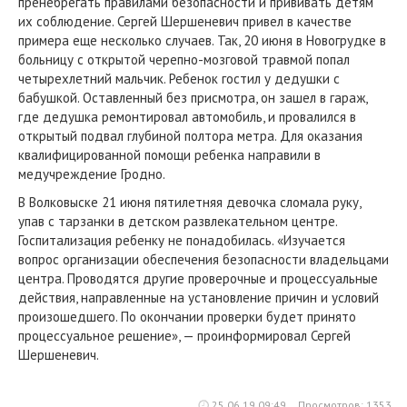
пренебрегать правилами безопасности и прививать детям
их соблюдение. Сергей Шершеневич привел в качестве
примера еще несколько случаев. Так, 20 июня в Новогрудке в
больницу с открытой черепно-мозговой травмой попал
четырехлетний мальчик. Ребенок гостил у дедушки с
бабушкой. Оставленный без присмотра, он зашел в гараж,
где дедушка ремонтировал автомобиль, и провалился в
открытый подвал глубиной полтора метра. Для оказания
квалифицированной помощи ребенка направили в
медучреждение Гродно.
В Волковыске 21 июня пятилетняя девочка сломала руку,
упав с тарзанки в детском развлекательном центре.
Госпитализация ребенку не понадобилась. «Изучается
вопрос организации обеспечения безопасности владельцами
центра. Проводятся другие проверочные и процессуальные
действия, направленные на установление причин и условий
произошедшего. По окончании проверки будет принято
процессуальное решение», — проинформировал Сергей
Шершеневич.
25.06.19 09:49
Просмотров: 1353