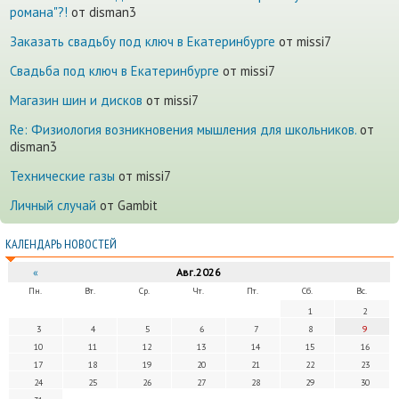
романа"?!
от disman3
Заказать свадьбу под ключ в Екатеринбурге
от missi7
Cвадьба под ключ в Екатеринбурге
от missi7
Магазин шин и дисков
от missi7
Re: Физиология возникновения мышления для школьников.
от
disman3
Технические газы
от missi7
Личный случай
от Gambit
КАЛЕНДАРЬ НОВОСТЕЙ
«
Авг.2026
Пн.
Вт.
Ср.
Чт.
Пт.
Сб.
Вс.
1
2
3
4
5
6
7
8
9
10
11
12
13
14
15
16
17
18
19
20
21
22
23
24
25
26
27
28
29
30