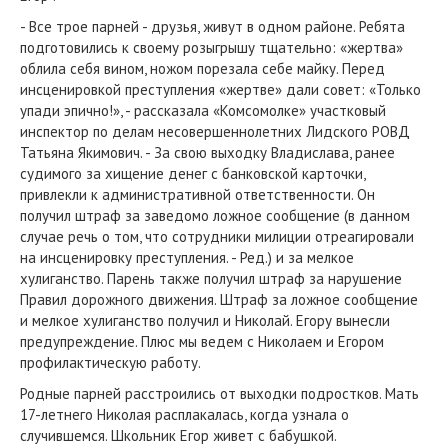
- Все трое парней - друзья, живут в одном районе. Ребята
подготовились к своему розыгрышу тщательно: «жертва»
облила себя вином, ножом порезала себе майку. Перед
инсценировкой преступления «жертве» дали совет: «Только
упади эпично!», - рассказала «Комсомолке» участковый
инспектор по делам несовершеннолетних Лидского РОВД
Татьяна Якимович. - За свою выходку Владислава, ранее
судимого за хищение денег с банковской карточки,
привлекли к административной ответственности. Он
получил штраф за заведомо ложное сообщение (в данном
случае речь о том, что сотрудники милиции отреагировали
на инсценировку преступления. - Ред.) и за мелкое
хулиганство. Парень также получил штраф за нарушение
Правил дорожного движения. Штраф за ложное сообщение
и мелкое хулиганство получил и Николай. Егору вынесли
предупреждение. Плюс мы ведем с Николаем и Егором
профилактическую работу.
Родные парней расстроились от выходки подростков. Мать
17-летнего Николая расплакалась, когда узнала о
случившемся. Школьник Егор живет с бабушкой.