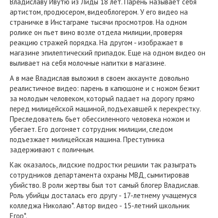
Владиславу Ивутю из Лиды 18 лет. Парень называет себя
артистом, продюсером, видеоблогером. У его видео на
страничке в Инстаграме тысячи просмотров. На одном
ролике он пьет вино возле отдела милиции, проверяя
реакцию стражей порядка. На другом - изображает в
магазине эпилептический припадок. Еще на одном видео он
выливает на себя молочные напитки в магазине.
А в мае Владислав выложил в своем аккаунте довольно
реалистичное видео: парень в капюшоне и с ножом бежит
за молодым человеком, который падает на дорогу прямо
перед милицейской машиной, подъехавшей к перекрестку.
Преследователь бьет обессиленного человека ножом и
убегает. Его догоняет сотрудник милиции, следом
подъезжает милицейская машина. Преступника
задерживают с поличным.
Как оказалось, лидские подростки решили так разыграть
сотрудников департамента охраны МВД, сымитировав
убийство. В роли жертвы был тот самый блогер Владислав.
Роль убийцы досталась его другу - 17-летнему учащемуся
колледжа Николаю*. Автор видео - 15-летний школьник
Егор*.