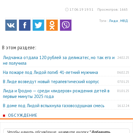
17.06.19 19:51
Просмотров: 1665
Тэги :
Лида
,
МВД
В этом разделе:
Лидчанка отдала 120 рублей за деликатес, но так его и
24.02.25
не получила
На пожаре под Лидой погиб 41-летний мужчина
06.02.25
В Лиде возведут новый терапевтический корпус
07.01.25
Лида и Гродно — среди «лидеров» рождения детей в
01.01.25
первые минуты 2025 года
В доме под Лидой вспыхнула газовоздушная смесь
16.12.24
ОБСУЖДЕНИЕ
Чтобы начать обсуждение, нажмите кнопку
"Добавить