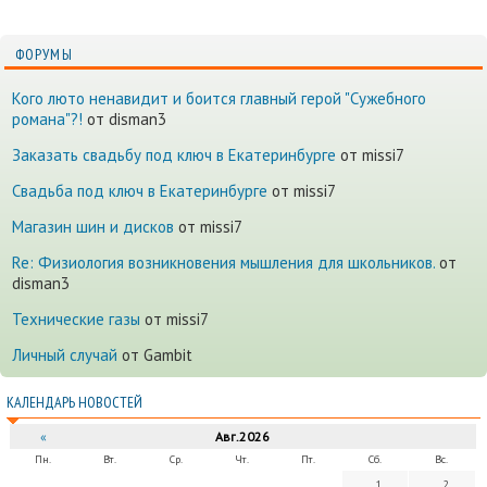
ФОРУМЫ
Кого люто ненавидит и боится главный герой "Сужебного
романа"?!
от disman3
Заказать свадьбу под ключ в Екатеринбурге
от missi7
Cвадьба под ключ в Екатеринбурге
от missi7
Магазин шин и дисков
от missi7
Re: Физиология возникновения мышления для школьников.
от
disman3
Технические газы
от missi7
Личный случай
от Gambit
КАЛЕНДАРЬ НОВОСТЕЙ
«
Авг.2026
Пн.
Вт.
Ср.
Чт.
Пт.
Сб.
Вс.
1
2