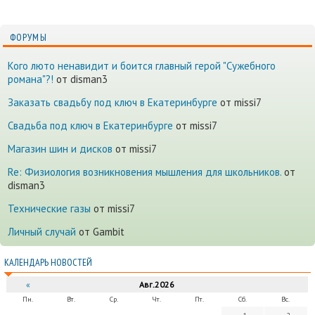
ФОРУМЫ
Кого люто ненавидит и боится главный герой "Сужебного
романа"?!
от disman3
Заказать свадьбу под ключ в Екатеринбурге
от missi7
Cвадьба под ключ в Екатеринбурге
от missi7
Магазин шин и дисков
от missi7
Re: Физиология возникновения мышления для школьников.
от
disman3
Технические газы
от missi7
Личный случай
от Gambit
КАЛЕНДАРЬ НОВОСТЕЙ
«
Авг.2026
Пн.
Вт.
Ср.
Чт.
Пт.
Сб.
Вс.