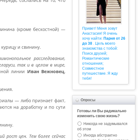
ередь, сослались на то, что
Привет! Меня зовут
свинина (кроме бескостной) —
Анастасия! Я очень
хочу найти:
Парня от 26
до 38
. Цель моего
 курицу и свинину.
знакомства с тобой:
Поиск друзей;
монопольное расследование,
Романтические
отношения;
ларуси, так и в целом в мире,
Совместное
онной линии
Иван Вежновец
,
путешествие. Я жду
тебя!
шения.
риалы — либо признает факт,
Опросы
аются на доработку и по сути
Готовы ли Вы радикально
изменить свою жизнь?
Никогда не задумывался
инину.
об этом
Иногда абстрактно
й рост цен. Тем более сейчас