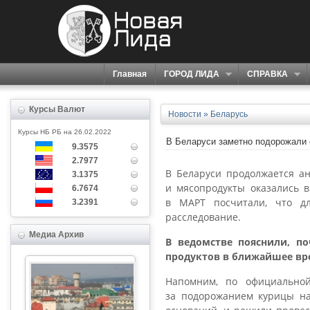
Главная
ГОРОД ЛИДА
СПРАВКА
Курсы Валют
Новости
»
Беларусь
Курсы НБ РБ на 26.02.2022
В Беларуси заметно подорожали 
9.3575
2.7977
В Беларуси продолжается ан
3.1375
и мясопродукты оказались в
6.7674
в МАРТ посчитали, что дл
3.2391
расследование.
Медиа Архив
В ведомстве пояснили, п
продуктов в ближайшее вр
Напомним, по официальной
за подорожанием курицы на