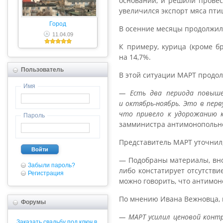
оснований, и решили провес
увеличился экспорт мяса пти
Город
В осенние месяцы продолжилс
11.04.09
К примеру, курица (кроме бр
на 14,7%.
Пользователь
В этой ситуации МАРТ продол
Имя
— Есть два периода повыше
и октябрь-ноябрь. Это в перв
что привело к удорожанию 
Пароль
замминистра антимонопольно
Представитель МАРТ уточнил
Войти
— Подобраны материалы, вно
Забыли пароль?
либо констатирует отсутстви
Регистрация
можно говорить, что антимо
По мнению Ивана Вежновца, в
Форумы
— МАРТ усилил ценовой контр
Заказать свадьбу под ключ в