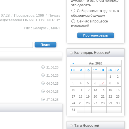
думаю, что было бы неплохо
это сделать
Собираюсь это сделать в
8 07:28
/
Просмотров: 1399
/
Печать
обозримом будущем
редоставлена
FINANCE.ONLINER.BY
Сейчас в процессе
изменений
Тэги :
Беларусь
,
МАРТ
Проголосовать
Поиск
Календарь Новостей
«
Авг.2026
21.06.26
Пн.
Вт.
Ср.
Чт.
Пт.
Сб.
Вс.
21.06.26
1
2
3
4
5
6
7
8
9
04.04.25
10
11
12
13
14
15
16
04.04.25
17
18
19
20
21
22
23
27.03.25
24
25
26
27
28
29
30
31
Тэги Новостей