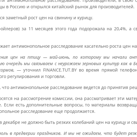
ти антимонопольное расследование. Производители, в свою оч
цы в Россию и открылся китайский рынок для производителей.
я заметный рост цен на свинину и курицу.
ойлеров) за 11 месяцев этого года подорожала на 20,4%, а 
жает антимонопольное расследование касательно роста цен на
ния цен на птицу — май-июнь, по которому мы начали анти
ую очередь мы связываем с неурожаем зерновых культур как в Бе
кормов,
— уточнил FINANCE.TUT.BY во время прямой телеф
го регулирования и торговли.
, что антимонопольное расследование ведется до принятия ре
сятся на рассмотрение комиссии, она рассматривает эти мате
е. Если есть дополнительные вопросы, то материалы возвращ
нопольное расследование еще продолжается.
 декабре не должно быть резких колебаний цен на курицу и св
оль в предверии праздников. И мы не ожидаем, что будет резки