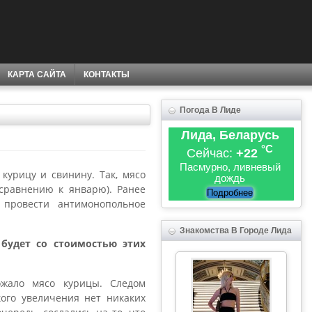
КАРТА САЙТА
КОНТАКТЫ
Погода В Лиде
Лида, Беларусь
°C
Сейчас:
+22
Пасмурно, ливневый
курицу и свинину. Так, мясо
дождь
 сравнению к январю). Ранее
Подробнее
 провести антимонопольное
Знакомства В Городе Лида
будет со стоимостью этих
ожало мясо курицы. Следом
ого увеличения нет никаких