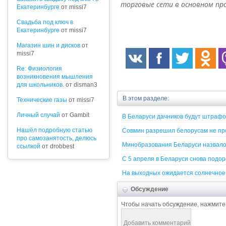
торговые сети в основном пр
Екатеринбурге
от missi7
Cвадьба под ключ в
Екатеринбурге
от missi7
Магазин шин и дисков
от
missi7
Re: Физиология
возникновения мышления
для школьников.
от disman3
В этом разделе:
Технические газы
от missi7
Личный случай
от Gambit
В Беларуси дачников будут штрафо
Нашёл подробную статью
Совмин разрешил белорусам не про
про самозанятость, делюсь
Минобразования Беларуси назвало 
ссылкой
от drobbest
С 5 апреля в Беларуси снова подо
На выходных ожидается солнечное 
Обсуждение
Чтобы начать обсуждение, нажмите