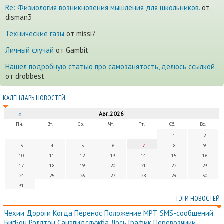
Re: Физиология возникновения мышления для школьников.
от
disman3
Технические газы
от missi7
Личный случай
от Gambit
Нашёл подробную статью про самозанятость, делюсь ссылкой
от drobbest
КАЛЕНДАРЬ НОВОСТЕЙ
«
Авг.2026
Пн.
Вт.
Ср.
Чт.
Пт.
Сб.
Вс.
1
2
3
4
5
6
7
8
9
10
11
12
13
14
15
16
17
18
19
20
21
22
23
24
25
26
27
28
29
30
31
ТЭГИ НОВОСТЕЙ
Чехии
Дороги
Когда
Перенос
Положение
МРТ
SMS-сообщений
БигБон
Роллтон
Санэпидслужба
Лось
График
Перевозчики