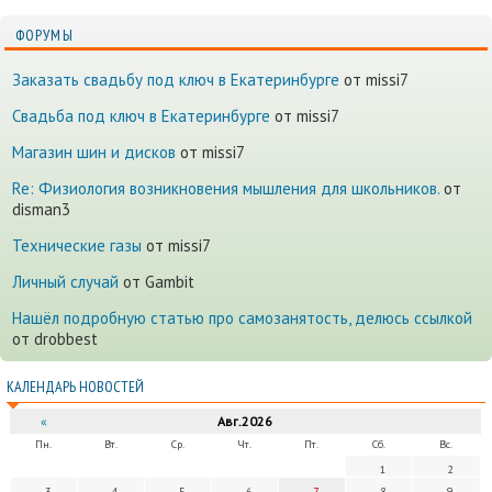
ФОРУМЫ
Заказать свадьбу под ключ в Екатеринбурге
от missi7
Cвадьба под ключ в Екатеринбурге
от missi7
Магазин шин и дисков
от missi7
Re: Физиология возникновения мышления для школьников.
от
disman3
Технические газы
от missi7
Личный случай
от Gambit
Нашёл подробную статью про самозанятость, делюсь ссылкой
от drobbest
КАЛЕНДАРЬ НОВОСТЕЙ
«
Авг.2026
Пн.
Вт.
Ср.
Чт.
Пт.
Сб.
Вс.
1
2
3
4
5
6
7
8
9