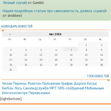
Личный случай
от Gambit
Нашёл подробную статью про самозанятость, делюсь ссылкой
от drobbest
КАЛЕНДАРЬ НОВОСТЕЙ
«
Авг.2026
Пн.
Вт.
Ср.
Чт.
Пт.
Сб.
Вс.
1
2
3
4
5
6
7
8
9
10
11
12
13
14
15
16
17
18
19
20
21
22
23
24
25
26
27
28
29
30
31
ТЭГИ НОВОСТЕЙ
Чехии
Перенос
Роллтон
Положение
График
Дороги
Когда
БигБон
Лось
Санэпидслужба
МРТ
SMS-сообщений
Мобильным
Белтехосмотре
Перевозчики
{rightbottom}