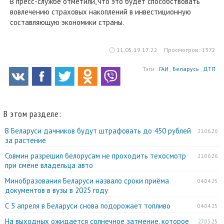
В пресс-службе отметили, что это будет способствовать
вовлечению страховых накоплений в инвестиционную
составляющую экономики страны.
11.05.19 17:22
Просмотров: 1372
Тэги :
ГАИ
,
Беларусь
,
ДТП
В этом разделе:
В Беларуси дачников будут штрафовать до 450 рублей
21.06.26
за растение
Совмин разрешил белорусам не проходить техосмотр
21.06.26
при смене владельца авто
Минобразования Беларуси назвало сроки приёма
04.04.25
документов в вузы в 2025 году
С 5 апреля в Беларуси снова подорожает топливо
04.04.25
На выходных ожидается солнечное затмение, которое
27.03.25