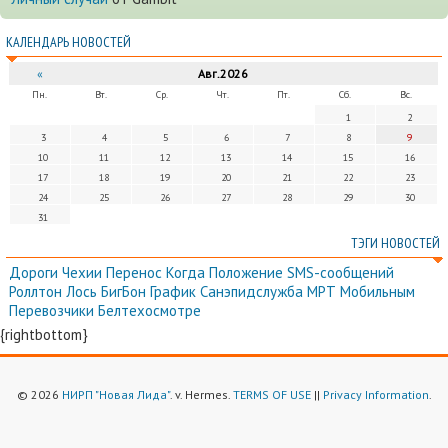
КАЛЕНДАРЬ НОВОСТЕЙ
«
Авг.2026
Пн.
Вт.
Ср.
Чт.
Пт.
Сб.
Вс.
1
2
3
4
5
6
7
8
9
10
11
12
13
14
15
16
17
18
19
20
21
22
23
24
25
26
27
28
29
30
31
ТЭГИ НОВОСТЕЙ
Дороги
Чехии
Перенос
Когда
Положение
SMS-сообщений
Роллтон
Лось
БигБон
График
Санэпидслужба
МРТ
Мобильным
Перевозчики
Белтехосмотре
{rightbottom}
© 2026
НИРП "Новая Лида"
. v. Hermes.
TERMS OF USE
||
Privacy Information
.