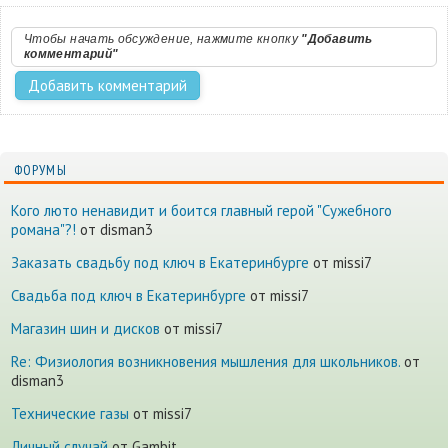
Чтобы начать обсуждение, нажмите кнопку
"Добавить
комментарий"
ФОРУМЫ
Кого люто ненавидит и боится главный герой "Сужебного
романа"?!
от disman3
Заказать свадьбу под ключ в Екатеринбурге
от missi7
Cвадьба под ключ в Екатеринбурге
от missi7
Магазин шин и дисков
от missi7
Re: Физиология возникновения мышления для школьников.
от
disman3
Технические газы
от missi7
Личный случай
от Gambit