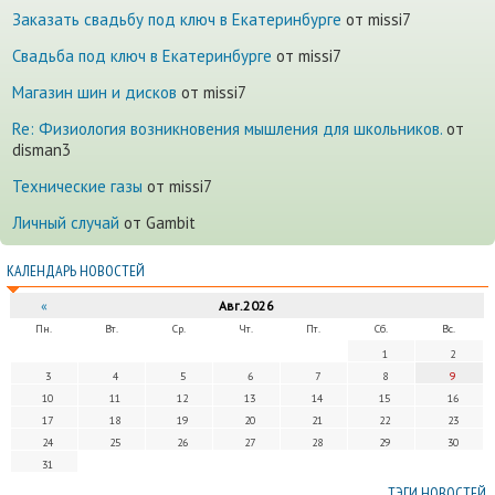
Заказать свадьбу под ключ в Екатеринбурге
от missi7
Cвадьба под ключ в Екатеринбурге
от missi7
Магазин шин и дисков
от missi7
Re: Физиология возникновения мышления для школьников.
от
disman3
Технические газы
от missi7
Личный случай
от Gambit
КАЛЕНДАРЬ НОВОСТЕЙ
«
Авг.2026
Пн.
Вт.
Ср.
Чт.
Пт.
Сб.
Вс.
1
2
3
4
5
6
7
8
9
10
11
12
13
14
15
16
17
18
19
20
21
22
23
24
25
26
27
28
29
30
31
ТЭГИ НОВОСТЕЙ