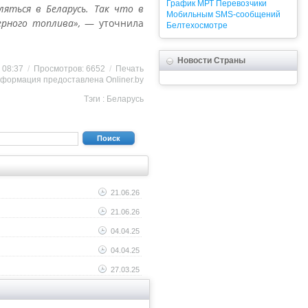
График
МРТ
Перевозчики
яться в Беларусь. Так что в
Мобильным
SMS-сообщений
рного топлива»,
— уточнила
Белтехосмотре
Новости Страны
4 08:37
/
Просмотров: 6652
/
Печать
формация предоставлена
Onliner.by
Тэги :
Беларусь
Поиск
21.06.26
21.06.26
04.04.25
04.04.25
27.03.25