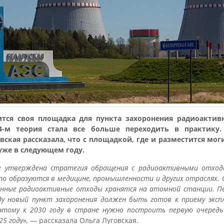
ится своя площадка для пункта захоронения радиоактив
4-м теория стала все больше переходить в практику.
вская рассказала, что с площадкой, где и разместится мо
 уже в следующем году.
е утверждена стратегия обращения с радиоактивными отход
что образуются в медицине, промышленности и других отраслях.
онные радиоактивные отходы хранятся на атомной станции. Пе
оду новый пункт захоронения должен быть готов к приему эк
оэтому к 2030 году в стране нужно построить первую очередь
5 году»,
— рассказала Ольга Луговская.