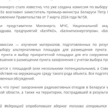
нэнерго стало известно, что уже создана комиссия по выбор
 Ее возглавил заместитель премьер-министра Беларуси Петр
овлении Правительства от 7 марта 2024 года №158.
и представители Минэнерго, МЧС, Национальной ака
драва, предприятий «БелРАО», «Белнипиэнергопром», «Бе
омиссии — изучение материалов, подготовленных по резул
выбору альтернативных площадок для размещения пункта 
пункта и выбор приоритетной площадки для его сооружения
ешения о размещении пункта захоронения с учетом выбора п
лится с площадкой (или несколькими потенциальными), а Сов
ействия на окружающую среду такого рода объекта. Все подг
твенных обсуждений.
, что пункт захоронения радиоактивных отходов в Беларуси
кой области, а также на территории, пострадавшей в результ
ой Федерацией отработавшее ядерное топливо отправится