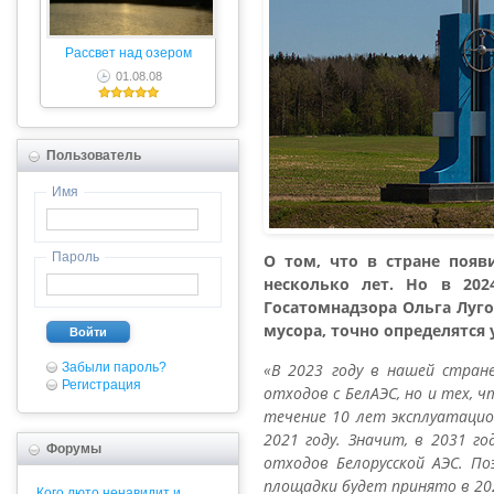
Рассвет над озером
01.08.08
Пользователь
Имя
Пароль
О том, что в стране появ
несколько лет. Но в 202
Госатомнадзора Ольга Луго
мусора, точно определятся
Войти
Забыли пароль?
«В 2023 году в нашей стран
Регистрация
отходов с БелАЭС, но и тех, 
течение 10 лет эксплуатаци
2021 году. Значит, в 2031 г
Форумы
отходов Белорусской АЭС. П
площадки будет принято в 202
Кого люто ненавидит и