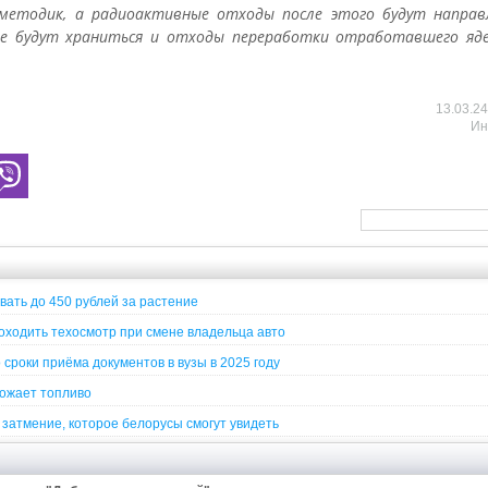
 методик, а радиоактивные отходы после этого будут направл
те будут храниться и отходы переработки отработавшего яде
13.03.2
Ин
вать до 450 рублей за растение
ходить техосмотр при смене владельца авто
сроки приёма документов в вузы в 2025 году
рожает топливо
затмение, которое белорусы смогут увидеть