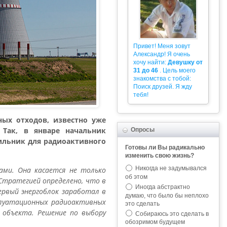
Привет! Меня зовут
Александр! Я очень
хочу найти:
Девушку от
31 до 46
. Цель моего
знакомства с тобой:
Поиск друзей. Я жду
тебя!
ных отходов, известно уже
 Так, в январе начальник
Опросы
гильник для радиоактивного
Готовы ли Вы радикально
изменить свою жизнь?
Никогда не задумывался
ами. Она касается не только
об этом
 Стратегией определено, что в
Иногда абстрактно
рвый энергоблок заработал в
думаю, что было бы неплохо
сплуатационных радиоактивных
это сделать
 объекта. Решение по выбору
Собираюсь это сделать в
обозримом будущем