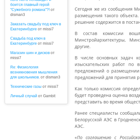
боится главный герой
Сегодня же из сообщения Ми
"Сужебного романа"?!
от
disman3
размещения такого объекта.
решение содержится в постан
Заказать свадьбу под ключ в
Екатеринбурге
от missi7
В состав комиссии вошл
Cвадьба под ключ в
Минстройархитектуры, Минз
Екатеринбурге
от missi7
другие.
Магазин шин и дисков
от
В числе основных задач к
missi7
изыскательских работ по 
Re: Физиология
предложений о размещении 
возникновения мышления
предложений для принятия р
для школьников.
от disman3
Технические газы
от missi7
Как только комиссия опреде
будет проведена оценка возд
Личный случай
от Gambit
представить во время общес
Ранее специалисты сообщали
Белорусской АЭС в Гродненс
АЭС.
«По соглашению с Российск