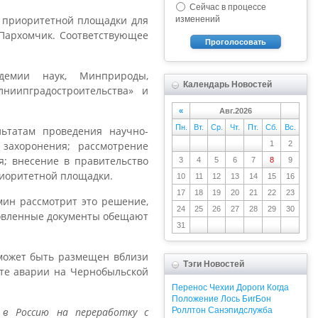
Сейчас в процессе
у приоритетной площадки для
изменений
 Пархомчик. Соответствующее
Проголосовать
демии наук, Минприроды,
Календарь Новостей
лниипградостроительства» и
«
Авг.2026
Пн.
Вт.
Ср.
Чт.
Пт.
Сб.
Вс.
ьтатам проведения научно-
захоронения; рассмотрение
1
2
; внесение в правительство
3
4
5
6
7
8
9
риоритетной площадки.
10
11
12
13
14
15
16
17
18
19
20
21
22
23
мин рассмотрит это решение,
24
25
26
27
28
29
30
отовленные документы обещают
31
 может быть размещен вблизи
Тэги Новостей
ате аварии на Чернобыльской
Перенос
Чехии
Дороги
Когда
Положение
Лось
БигБон
 в Россию на переработку с
Роллтон
Санэпидслужба