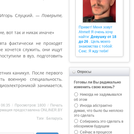
Игорь Слуцкий.
— Поверьте,
Привет! Меня зовут
е, вот так и никак иначе»
Ahmet! Я очень хочу
найти:
Девушку от 18
до 26
. Цель моего
ята фактически не проходят
знакомства с тобой:
не хочется служить, они ищут
Секс. Я жду тебя!
оступили в вуз, подготовить
Опросы
тних каникул. После первого
ть военную специальность.
Готовы ли Вы радикально
адиоэлектроникой занимается,
изменить свою жизнь?
Никогда не задумывался
об этом
9 06:35
/
Просмотров: 1800
/
Печать
Иногда абстрактно
рмация предоставлена
ONLINER.BY
думаю, что было бы неплохо
это сделать
Тэги :
Беларусь
Собираюсь это сделать в
обозримом будущем
Сейчас в процессе