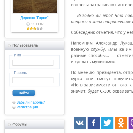
вопросы затрагивают интере
—
Выгодно ли это? Что повл
Деревня "Горни"
вопросы в этих направлениях
11.11.07
Собеседник отметил, что у не
Напомним, Александр Лукаш
Пользователь
военную службу. «Мы же им о
разные способы… — отметил 
Имя
и сделать мужиками».
По мнению президента, отпр
Пароль
курса они смогут получит
«Но в зависимости от того, 
значит, будет С-300 осваива
Войти
Забыли пароль?
Регистрация
Форумы