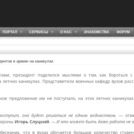
ПОРТАЛ
СЕРВИСЫ
О НАС
ЗНАКОМСТВА
ФОРУМ
дентов в армию на каникулах
тами, президент поделился мыслями о том, как бороться 
 летних каникулах. Представители военных кафедр вузов расс
ое предложение им не поступало, на этих летних каникула
поступит, оно будет решаться не одним ведомством,
— отме
бороны
Игорь Слуцкий
.
— И это может быть даже работа не о
беседник, что в вузах обучается большое количество студент