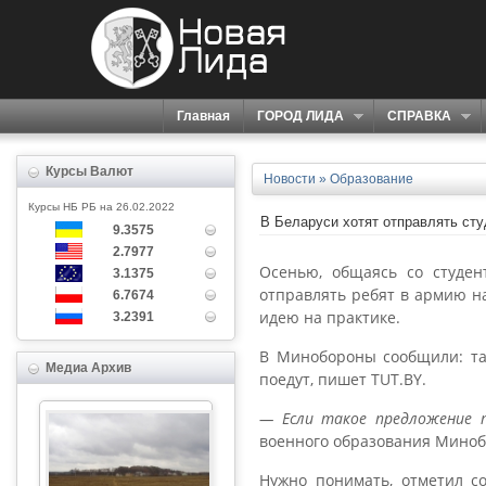
Главная
ГОРОД ЛИДА
СПРАВКА
Курсы Валют
Новости
»
Образование
Курсы НБ РБ на 26.02.2022
В Беларуси хотят отправлять сту
9.3575
2.7977
Осенью, общаясь со студен
3.1375
отправлять ребят в армию на
6.7674
идею на практике.
3.2391
В Минобороны сообщили: так
Медиа Архив
поедут, пишет TUT.BY.
— Если такое предложение 
военного образования Мино
Нужно понимать, отметил со