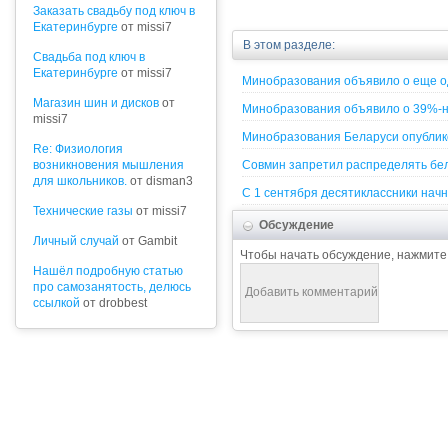
Заказать свадьбу под ключ в
Екатеринбурге
от missi7
В этом разделе:
Cвадьба под ключ в
Екатеринбурге
от missi7
Минобразования объявило о еще од
Магазин шин и дисков
от
Минобразования объявило о 39%-н
missi7
Минобразования Беларуси опублико
Re: Физиология
возникновения мышления
Совмин запретил распределять бел
для школьников.
от disman3
С 1 сентября десятиклассники начн
Технические газы
от missi7
Обсуждение
Личный случай
от Gambit
Чтобы начать обсуждение, нажмите
Нашёл подробную статью
про самозанятость, делюсь
ссылкой
от drobbest