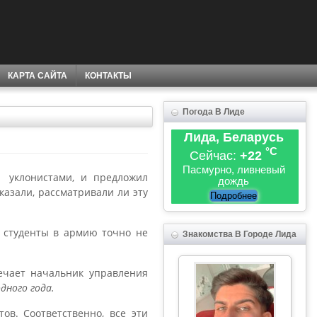
КАРТА САЙТА
КОНТАКТЫ
Погода В Лиде
Лида, Беларусь
°C
Сейчас:
+22
Пасмурно, ливневый
с уклонистами, и предложил
дождь
казали, рассматривали ли эту
Подробнее
х студенты в армию точно не
Знакомства В Городе Лида
чает начальник управления
дного года.
ов. Соответственно, все эти