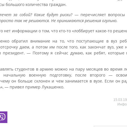
сы большого количества граждан.
ечет за собой? Какие будут риски?
— перечисляет вопросы 
 просто так не решаются. Не принимаются решения огульно.
го нет информации о том, что кто-то «лоббирует какое-то решени
енко обратил внимание на то, что поступающие в вуз реб
тсрочку даем, а потом им после того, как закончат вуз, уже 
президент. — Поэтому я сейчас думаю, как ребят, которые п
авлять студентов в армию можно на пару месяцев во время ле
ь начальную военную подготовку, после второго — освои
к чему он больше склонен и чем занимается в вузе. Если он р
ть», — привел пример Лукашенко.
15.03.1
Инфо