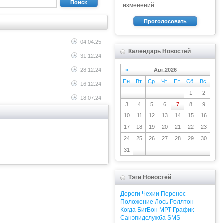
Поиск
изменений
Проголосовать
04.04.25
Календарь Новостей
31.12.24
«
Авг.2026
28.12.24
Пн.
Вт.
Ср.
Чт.
Пт.
Сб.
Вс.
16.12.24
1
2
18.07.24
3
4
5
6
7
8
9
10
11
12
13
14
15
16
17
18
19
20
21
22
23
24
25
26
27
28
29
30
31
Тэги Новостей
Дороги
Чехии
Перенос
Положение
Лось
Роллтон
Когда
БигБон
МРТ
График
Санэпидслужба
SMS-