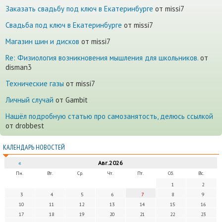
Заказать свадьбу под ключ в Екатеринбурге
от missi7
Cвадьба под ключ в Екатеринбурге
от missi7
Магазин шин и дисков
от missi7
Re: Физиология возникновения мышления для школьников.
от
disman3
Технические газы
от missi7
Личный случай
от Gambit
Нашёл подробную статью про самозанятость, делюсь ссылкой
от drobbest
КАЛЕНДАРЬ НОВОСТЕЙ
«
Авг.2026
Пн.
Вт.
Ср.
Чт.
Пт.
Сб.
Вс.
1
2
3
4
5
6
7
8
9
10
11
12
13
14
15
16
17
18
19
20
21
22
23