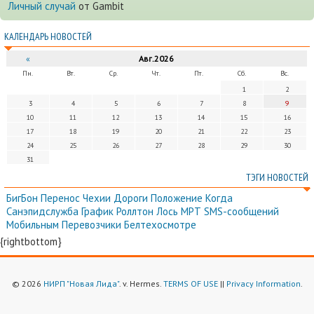
Личный случай
от Gambit
КАЛЕНДАРЬ НОВОСТЕЙ
«
Авг.2026
Пн.
Вт.
Ср.
Чт.
Пт.
Сб.
Вс.
1
2
3
4
5
6
7
8
9
10
11
12
13
14
15
16
17
18
19
20
21
22
23
24
25
26
27
28
29
30
31
ТЭГИ НОВОСТЕЙ
БигБон
Перенос
Чехии
Дороги
Положение
Когда
Санэпидслужба
График
Роллтон
Лось
МРТ
SMS-сообщений
Мобильным
Перевозчики
Белтехосмотре
{rightbottom}
© 2026
НИРП "Новая Лида"
. v. Hermes.
TERMS OF USE
||
Privacy Information
.