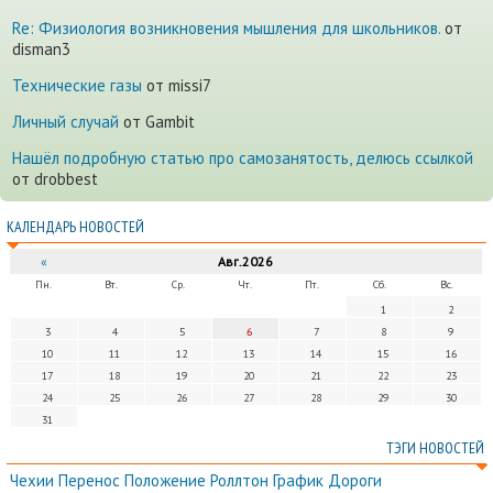
Re: Физиология возникновения мышления для школьников.
от
disman3
Технические газы
от missi7
Личный случай
от Gambit
Нашёл подробную статью про самозанятость, делюсь ссылкой
от drobbest
КАЛЕНДАРЬ НОВОСТЕЙ
«
Авг.2026
Пн.
Вт.
Ср.
Чт.
Пт.
Сб.
Вс.
1
2
3
4
5
6
7
8
9
10
11
12
13
14
15
16
17
18
19
20
21
22
23
24
25
26
27
28
29
30
31
ТЭГИ НОВОСТЕЙ
Чехии
Перенос
Положение
Роллтон
График
Дороги