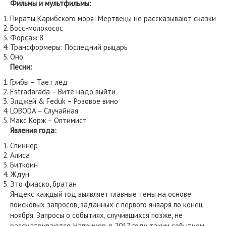
Фильмы и мультфильмы:
Пираты Карибского моря: Мертвецы не рассказывают сказки
Босс-молокосос
Форсаж 8
Трансформеры: Последний рыцарь
Оно
Песни:
Грибы – Тает лед
Estradarada – Вите надо выйти
Элджей & Feduk – Розовое вино
LOBODA – Случайная
Макс Корж – Оптимист
Явления года:
Спиннер
Алиса
Биткоин
Ждун
Это фиаско, братан
Яндекс каждый год выявляет главные темы на основе
поисковых запросов, заданных с первого января по конец
ноября. Запросы о событиях, случившихся позже, не
рассматриваются. Например, в 2017 году таким событием