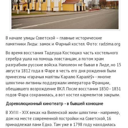
В начале улицы Советской – главные исторические
памятники Лиды: замок и Фарный костел. Фото: radzima.org
Во время восстания Тадеуша Костюшко часть костельного
серебра ушла на помощь повстанцам, а потом храм
разграбили русские войска. Наполеон не бывал в Лиде, но 15
августа 1812 года в Фаре в честь его дня рождения были
принесены «гарачыя малітвы Каралю Каралёў» - многие
шляхтичи-литвины поддержали императора Франции,
обещавшего возрождение ВКЛ. После восстания 1830 - 1831
годов Фара сохранилась, а вот костел кармелитов закрыли.
Дореволюционный кинотеатр
- в бывшей конюшне
В XVIII - XIX веках на Виленской жили шляхтичи - например,
дом на месте современной постройки на Советской, 16
принадлежал пани Едко. Там уже в 1798 году находилась