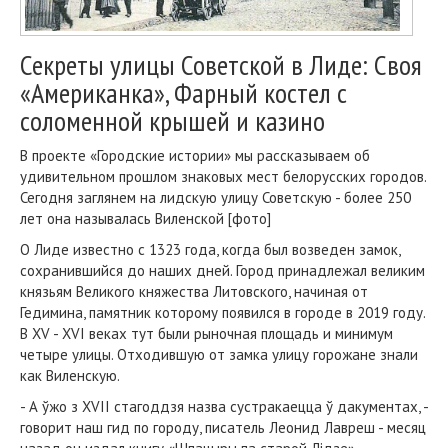
Секреты улицы Советской в Лиде: Своя
«Американка», Фарный костел с
соломенной крышей и казино
В проекте «Городские истории» мы рассказываем об
удивительном прошлом знаковых мест белорусских городов.
Сегодня заглянем на лидскую улицу Советскую - более 250
лет она называлась Виленской [фото]
О Лиде известно с 1323 года, когда был возведен замок,
сохранившийся до наших дней. Город принадлежал великим
князьям Великого княжества Литовского, начиная от
Гедимина, памятник которому появился в городе в 2019 году.
В XV - XVI веках тут были рыночная площадь и минимум
четыре улицы. Отходившую от замка улицу горожане знали
как Виленскую.
- А ўжо з XVII стагоддзя назва сустракаецца ў дакументах, -
говорит наш гид по городу, писатель Леонид Лавреш - месяц