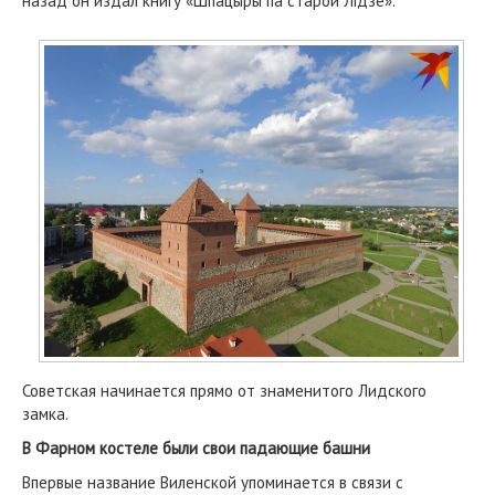
назад он издал книгу «Шпацыры па старой Лідзе».
Советская начинается прямо от знаменитого Лидского
замка.
В Фарном костеле были свои падающие башни
Впервые название Виленской упоминается в связи с