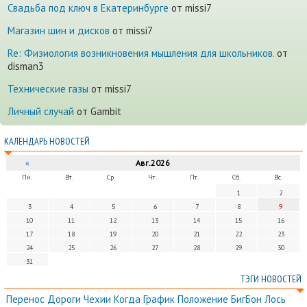
Cвадьба под ключ в Екатеринбурге
от missi7
Магазин шин и дисков
от missi7
Re: Физиология возникновения мышления для школьников.
от
disman3
Технические газы
от missi7
Личный случай
от Gambit
КАЛЕНДАРЬ НОВОСТЕЙ
«
Авг.2026
Пн.
Вт.
Ср.
Чт.
Пт.
Сб.
Вс.
1
2
3
4
5
6
7
8
9
10
11
12
13
14
15
16
17
18
19
20
21
22
23
24
25
26
27
28
29
30
31
ТЭГИ НОВОСТЕЙ
Перенос
Дороги
Чехии
Когда
График
Положение
БигБон
Лось