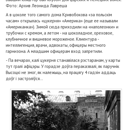
Фото: Архив Леонида Лавреша
А в цоколе того самого дома Кривобокова «за польскім
часам» открылась «цукерня» «Америка» (еще ее называли
«Американка»). Зимой сюда приходили на «наполеонки» и
трубочки с кремом, а летом - на шоколадное, ореховое,
клубничное и вишневое мороженое. Клиентура -
интеллигенция, врачи, адвокаты, офицеры местного
гарнизона. А младшим офицерам вход запретили.
- Па вечарах, калі цукерня станавілася рэстаранам, у карты
тут гралі афіцэры. У горадзе доўга пераказвалі, як паручнік
Высоцкі не змог, як належыць, на працягу 4 гадзін аддаць
доўг і застрэліўся…