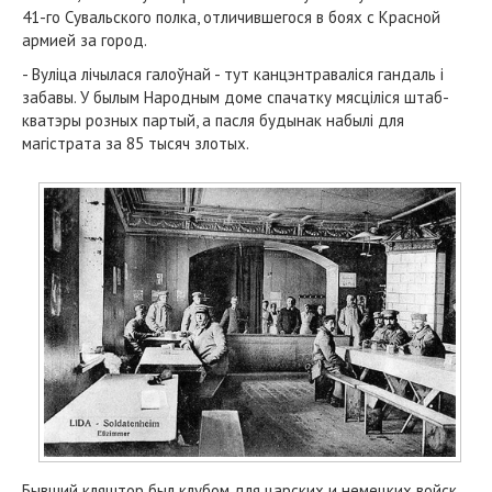
41-го Сувальского полка, отличившегося в боях с Красной
армией за город.
- Вуліца лічылася галоўнай - тут канцэнтраваліся гандаль і
забавы. У былым Народным доме спачатку мясціліся штаб-
кватэры розных партый, а пасля будынак набылі для
магістрата за 85 тысяч злотых.
Бывший кляштор был клубом для царских и немецких войск.