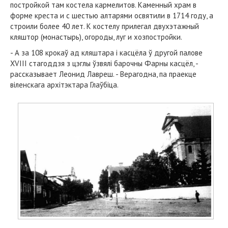
постройкой там костела кармелитов. Каменный храм в
форме креста и с шестью алтарями освятили в 1714 году, а
строили более 40 лет. К костелу прилегал двухэтажный
кляштор (монастырь), огороды, луг и хозпостройки.
- А за 108 крокаў ад кляштара і касцёла ў другой палове
XVIII стагоддзя з цэглы ўзвялі барочны Фарны касцёл, -
рассказывает Леонид Лавреш. - Верагодна, па праекце
віленскага архітэктара Глаўбіца.