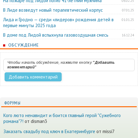
На пожаре под Лидой погиб 41-летний мужчина
06.02.25
В Лиде возведут новый терапевтический корпус
07.01.25
Лида и Гродно — среди «лидеров» рождения детей в
01.01.25
первые минуты 2025 года
В доме под Лидой вспыхнула газовоздушная смесь
16.12.24
ОБСУЖДЕНИЕ
Чтобы начать обсуждение, нажмите кнопку
"Добавить
комментарий"
ФОРУМЫ
Кого люто ненавидит и боится главный герой "Сужебного
романа"?!
от disman3
Заказать свадьбу под ключ в Екатеринбурге
от missi7