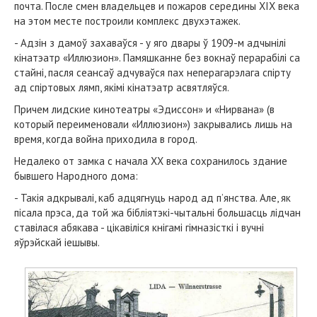
почта. После смен владельцев и пожаров середины XIX века
на этом месте построили комплекс двухэтажек.
- Адзін з дамоў захаваўся - у яго двары ў 1909-м адчынілі
кінатэатр «Иллюзион». Памяшканне без вокнаў перарабілі са
стайні, пасля сеансаў адчуваўся пах неперагарэлага спірту
ад спіртовых лямп, якімi кінатэатр асвятляўся.
Причем лидские кинотеатры «Эдиссон» и «Нирвана» (в
который переименовали «Иллюзион») закрывались лишь на
время, когда война приходила в город.
Недалеко от замка с начала ХХ века сохранилось здание
бывшего Народного дома:
- Такія адкрывалі, каб адцягнуць народ ад п’янства. Але, як
пісала прэса, да той жа бібліятэкі-чытальні большасць лідчан
ставілася абякава - цікавіліся кнігамі гімназісткі і вучні
яўрэйскай іешывы.