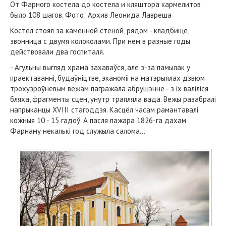
От Фарного костела до костела и кляштора кармелитов
было 108 шагов. Фото: Архив Леонида Лавреша
Костел стоял за каменной стеной, рядом - кладбище,
звонница с двумя колоколами. При нем в разные годы
действовали два госпиталя.
- Агульны выгляд храма захаваўся, але з-за памылак у
праектаванні, будаўніцтве, эканоміі на матэрыялах дзвюм
трохузроўневым вежам пагражала абрушэнне - з іх валіліся
бляха, фрагменты сцен, унутр трапляла вада. Вежы разабралі
напрыканцы XVIII стагоддзя. Касцёл часам рамантавалі
кожныя 10 - 15 гадоў. А пасля пажара 1826-га дахам
Фарнаму некалькі год служыла салома…