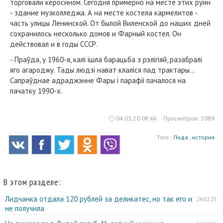
торговали керосином. Сегодня примерно на месте этих руин
- здание музколледжа. А на месте костела кармелитов -
часть улицы Ленинской. От былой Виленской до наших дней
сохранилось несколько домов и Фарный костел. Он
действовал и в годы СССР.
- Праўда, у 1960-я, калі ішла барацьба з рэлігіяй, разабралі
яго агароджу. Тады людзі нават клаліся пад трактары...
Сапраўднае адраджэнне Фары і парафіі пачалося на
пачатку 1990-х.
04.03.20 08:46
Просмотров: 2089
Тэги :
Лида
,
история
В этом разделе:
Лидчанка отдала 120 рублей за деликатес, но так его и
24.02.25
не получила