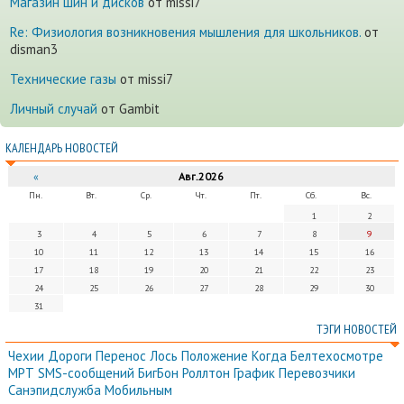
Магазин шин и дисков
от missi7
Re: Физиология возникновения мышления для школьников.
от
disman3
Технические газы
от missi7
Личный случай
от Gambit
КАЛЕНДАРЬ НОВОСТЕЙ
«
Авг.2026
Пн.
Вт.
Ср.
Чт.
Пт.
Сб.
Вс.
1
2
3
4
5
6
7
8
9
10
11
12
13
14
15
16
17
18
19
20
21
22
23
24
25
26
27
28
29
30
31
ТЭГИ НОВОСТЕЙ
Чехии
Дороги
Перенос
Лось
Положение
Когда
Белтехосмотре
МРТ
SMS-сообщений
БигБон
Роллтон
График
Перевозчики
Санэпидслужба
Мобильным