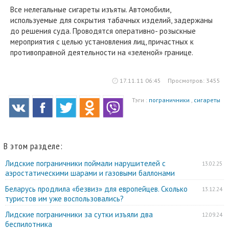
Все нелегальные сигареты изъяты. Автомобили,
используемые для сокрытия табачных изделий, задержаны
до решения суда. Проводятся оперативно- розыскные
мероприятия с целью установления лиц, причастных к
противоправной деятельности на «зеленой» границе.
17.11.11 06:45
Просмотров: 3455
Тэги :
пограничники
,
сигареты
В этом разделе:
Лидские пограничники поймали нарушителей с
13.02.25
аэростатическими шарами и газовыми баллонами
Беларусь продлила «безвиз» для европейцев. Сколько
13.12.24
туристов им уже воспользовались?
Лидские пограничники за сутки изъяли два
12.09.24
беспилотника